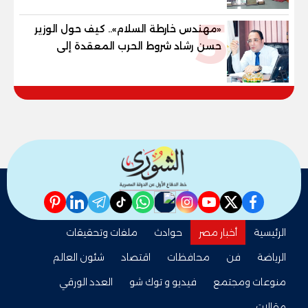
للمهنية .. و100% للصُم وضعاف السمع
5
والنور للمكفوفين
«مهندس خارطة السلام».. كيف حول الوزير
حسن رشاد شروط الحرب المعقدة إلى
"خارطة طريق" للانسحاب والإعمار؟
pinterest
linkedin
telegram
whatsapp
tiktok
instagram
nabd
youtube
twitter
facebook
الرئيسية
أخبار مصر
حوادث
ملفات وتحقيقات
الرياضة
فن
محافظات
اقتصاد
شئون العالم
منوعات ومجتمع
فيديو و توك شو
العدد الورقي
مقالات