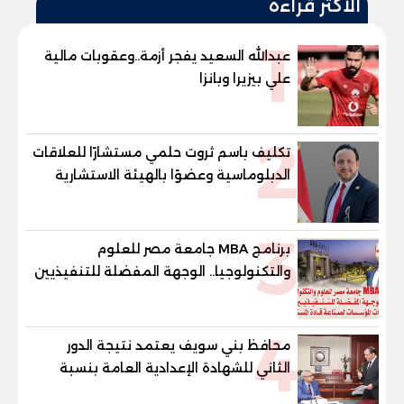
الأكثر قراءة
1
عبدالله السعيد يفجر أزمة..وعقوبات مالية
علي بيزيرا وبانزا
2
تكليف باسم ثروت حلمي مستشارًا للعلاقات
الدبلوماسية وعضوًا بالهيئة الاستشارية
العليا لمنظمة «جاد جمينت يوإن»
3
برنامج MBA جامعة مصر للعلوم
والتكنولوجيا.. الوجهة المفضلة للتنفيذيين
وقيادات المؤسسات لصناعة قادة
المستقبل
4
محافظ بني سويف يعتمد نتيجة الدور
الثاني للشهادة الإعدادية العامة بنسبة
79.9% نظامي ...و69.55% منازل.. و70.56%