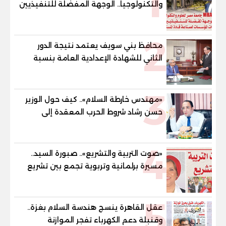
1
والتكنولوجيا.. الوجهة المفضلة للتنفيذيين
وقيادات المؤسسات لصناعة قادة
المستقبل
2
محافظ بني سويف يعتمد نتيجة الدور
الثاني للشهادة الإعدادية العامة بنسبة
79.9% نظامي ...و69.55% منازل.. و70.56%
للمهنية .. و100% للصُم وضعاف السمع
3
والنور للمكفوفين
«مهندس خارطة السلام».. كيف حول الوزير
حسن رشاد شروط الحرب المعقدة إلى
"خارطة طريق" للانسحاب والإعمار؟
4
«صوت التربية والتشريع».. صبورة السيد..
مسيرة برلمانية وتربوية تجمع بين تشريع
القوانين وصناعة الأجيال لبناء الإنسان
المصري
5
عقل القاهرة ينسج هندسة السلام بغزة..
وقنبلة دعم الكهرباء تفجر الموازنة