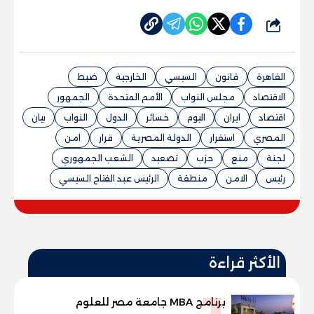
شارك
القاهرة
قانون
السيسي
الخارجية
ضبط
الاقتصاد
مجلس النواب
الأمم المتحدة
الجمهور
اقتصاد
ايران
اليوم
خسائر
الدول
النواب
بيان
المصري
استقرار
الدولة المصرية
قرار
امن
لجنة
منع
حزب
تصعيد
الشعب الجمهوري
رئيس
الامن
منطقة
الرئيس عبد الفتاح السيسي
الأكثر قراءة
برنامج MBA جامعة مصر للعلوم