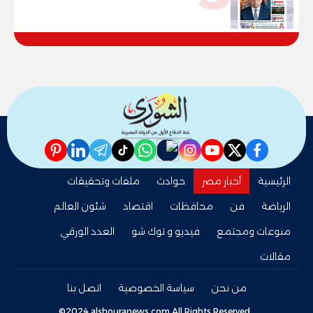
pinterest
linkedin
telegram
whatsapp
tiktok
instagram
nabd
youtube
twitter
facebook
الرئيسية
أخبار مصر
حوادث
ملفات وتحقيقات
الرياضة
فن
محافظات
اقتصاد
شئون العالم
منوعات ومجتمع
فيديو و توك شو
العدد الورقي
مقالات
من نحن
سياسة الخصوصية
اتصل بنا
©2024 alshouranews.com All Rights Reserved.