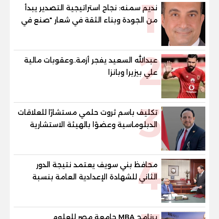
1
نديم سمنه: نجاح استراتيجية التصدير يبدأ
من الجودة وبناء الثقة في شعار "صنع في
مصر"
2
عبدالله السعيد يفجر أزمة..وعقوبات مالية
علي بيزيرا وبانزا
3
تكليف باسم ثروت حلمي مستشارًا للعلاقات
الدبلوماسية وعضوًا بالهيئة الاستشارية
العليا لمنظمة «جاد جمينت يوإن»
4
محافظ بني سويف يعتمد نتيجة الدور
الثاني للشهادة الإعدادية العامة بنسبة
79.9% نظامي ...و69.55% منازل.. و70.56%
للمهنية .. و100% للصُم وضعاف السمع
والنور للمكفوفين
برنامج MBA جامعة مصر للعلوم