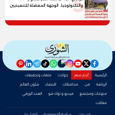
5
والتكنولوجيا.. الوجهة المفضلة للتنفيذيين
وقيادات المؤسسات لصناعة قادة
المستقبل
pinterest
linkedin
telegram
whatsapp
tiktok
instagram
nabd
youtube
twitter
facebook
الرئيسية
أخبار مصر
حوادث
ملفات وتحقيقات
الرياضة
فن
محافظات
اقتصاد
شئون العالم
منوعات ومجتمع
فيديو و توك شو
العدد الورقي
مقالات
من نحن
سياسة الخصوصية
اتصل بنا