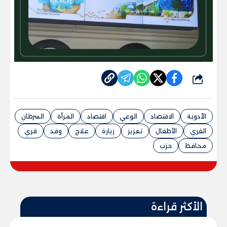
شارك
الأدوية
الاقتصاد
الوعي
اقتصاد
المرأة
السرطان
القري
الأطفال
تعزيز
زيارة
علاج
وفد
قري
محافظ
حزب
الأكثر قراءة