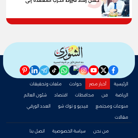
حسن رشاد شروط الحرب المعقدة إلى
"خارطة طريق" للانسحاب والإعمار؟
pinterest
linkedin
telegram
whatsapp
tiktok
instagram
nabd
youtube
twitter
facebook
الرئيسية
أخبار مصر
حوادث
ملفات وتحقيقات
الرياضة
فن
محافظات
اقتصاد
شئون العالم
منوعات ومجتمع
فيديو و توك شو
العدد الورقي
مقالات
من نحن
سياسة الخصوصية
اتصل بنا