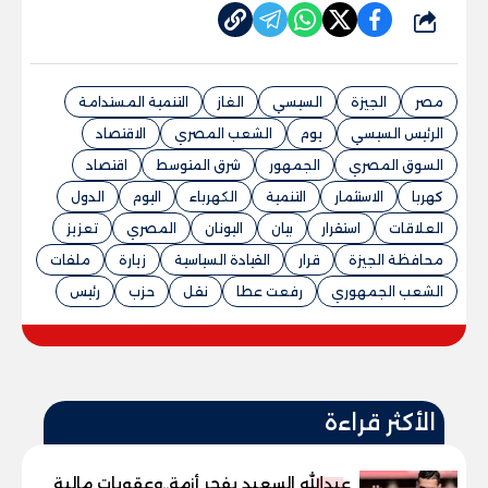
شارك
مصر
الجيزة
السيسي
الغاز
التنمية المستدامة
الرئيس السيسي
يوم
الشعب المصري
الاقتصاد
السوق المصري
الجمهور
شرق المتوسط
اقتصاد
كهربا
الاستثمار
التنمية
الكهرباء
اليوم
الدول
العلاقات
استقرار
بيان
اليونان
المصري
تعزيز
محافظة الجيزة
قرار
القيادة السياسية
زيارة
ملفات
الشعب الجمهوري
رفعت عطا
نقل
حزب
رئيس
الأكثر قراءة
عبدالله السعيد يفجر أزمة..وعقوبات مالية