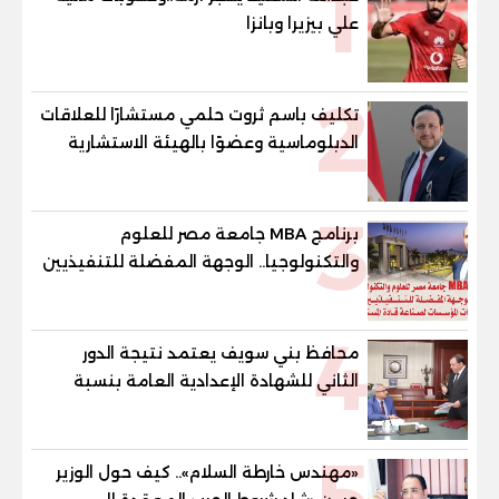
1
علي بيزيرا وبانزا
2
تكليف باسم ثروت حلمي مستشارًا للعلاقات
الدبلوماسية وعضوًا بالهيئة الاستشارية
العليا لمنظمة «جاد جمينت يوإن»
3
برنامج MBA جامعة مصر للعلوم
والتكنولوجيا.. الوجهة المفضلة للتنفيذيين
وقيادات المؤسسات لصناعة قادة
المستقبل
4
محافظ بني سويف يعتمد نتيجة الدور
الثاني للشهادة الإعدادية العامة بنسبة
79.9% نظامي ...و69.55% منازل.. و70.56%
للمهنية .. و100% للصُم وضعاف السمع
5
والنور للمكفوفين
«مهندس خارطة السلام».. كيف حول الوزير