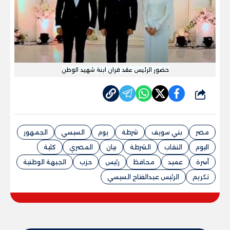
حضور الرئيس عقد قران ابنة شهيد الوطن
شارك
مصر
بني سويف
شرطة
يوم
السيسي
الجمهور
اليوم
النقاب
الشرطة
بيان
المصري
كلية
أسرة
عميد
محافظ
رئيس
حزب
الجبهة الوطنية
تكريم
الرئيس عبدالفتاح السيسي