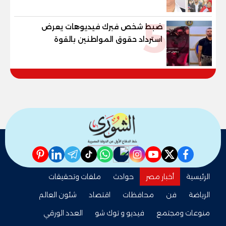
المصري
5
ضبط شخص فبرك فيديوهات يعرض
استرداد حقوق المواطنين بالقوة
pinterest
linkedin
telegram
whatsapp
tiktok
instagram
nabd
youtube
twitter
facebook
الرئيسية
أخبار مصر
حوادث
ملفات وتحقيقات
الرياضة
فن
محافظات
اقتصاد
شئون العالم
منوعات ومجتمع
فيديو و توك شو
العدد الورقي