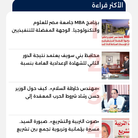
الأكثر قراءة
1
برنامج MBA جامعة مصر للعلوم
والتكنولوجيا.. الوجهة المفضلة للتنفيذيين
وقيادات المؤسسات لصناعة قادة
المستقبل
2
محافظ بني سويف يعتمد نتيجة الدور
الثاني للشهادة الإعدادية العامة بنسبة
79.9% نظامي ...و69.55% منازل.. و70.56%
للمهنية .. و100% للصُم وضعاف السمع
3
والنور للمكفوفين
«مهندس خارطة السلام».. كيف حول الوزير
حسن رشاد شروط الحرب المعقدة إلى
"خارطة طريق" للانسحاب والإعمار؟
4
«صوت التربية والتشريع».. صبورة السيد..
مسيرة برلمانية وتربوية تجمع بين تشريع
القوانين وصناعة الأجيال لبناء الإنسان