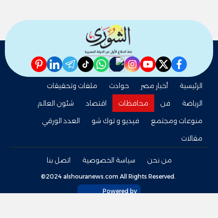
pinterest
linkedin
telegram
whatsapp
tiktok
instagram
nabd
youtube
twitter
facebook
الرئيسية
أخبار مصر
حوادث
ملفات وتحقيقات
الرياضة
فن
محافظات
اقتصاد
شئون العالم
منوعات ومجتمع
فيديو و توك شو
العدد الورقي
مقالات
من نحن
سياسة الخصوصية
اتصل بنا
©2024 alshouranews.com All Rights Reserved.
Powered by
tel