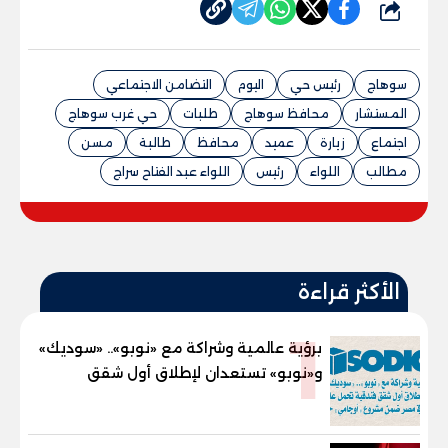
شارك
سوهاج
رئيس حي
اليوم
التضامن الاجتماعي
المستشار
محافظ سوهاج
طلبات
حي غرب سوهاج
اجتماع
زيارة
عميد
محافظ
طالبة
مسن
مطالب
اللواء
رئيس
اللواء عبد الفتاح سراج
الأكثر قراءة
1
برؤية عالمية وشراكة مع «نوبو».. «سوديك»
و«نوبو» تستعدان لإطلاق أول شقق
فندقية تحمل علامة "نوبو" العالمية في
مصر ضمن مشروع «أوجامي» خلال أيام