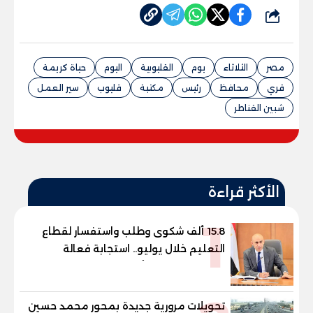
شارك
مصر
الثلاثاء
يوم
القليوبية
اليوم
حياة كريمة
قري
محافظ
رئيس
مكتبة
قليوب
سير العمل
شبين القناطر
الأكثر قراءة
1
15.8 ألف شكوى وطلب واستفسار لقطاع
التعليم خلال يوليو.. استجابة فعالة
لشكاوى الطلاب وأولياء الأمور
تحويلات مرورية جديدة بمحور محمد حسين