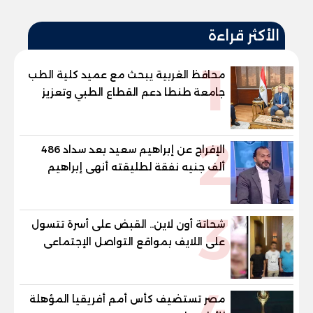
الأكثر قراءة
1
محافظ الغربية يبحث مع عميد كلية الطب
جامعة طنطا دعم القطاع الطبي وتعزيز
الاستفادة من الخبرات الأكاديمية
2
الإفراج عن إبراهيم سعيد بعد سداد 486
ألف جنيه نفقة لطليقته أنهى إبراهيم
سعيد، لاعب الأهلي ومنتخب مصر السابق،
إجراءات خروجه من قسم شرطة مدينة نصر،
3
عقب سداد مبلغ 486 ألف جنيه قيمة
شحاتة أون لاين.. القبض على أسرة تتسول
المتجمد من نفقة مصروفا
على اللايف بمواقع التواصل الإجتماعى
مصر تستضيف كأس أمم أفريقيا المؤهلة