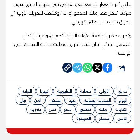
لباقي أجزاء العقار، وبالمعاينة والفحص تبين نشوب الحريق بسوبر
ماركت أسفل عقار ملك المدعو "ع. ت"، وكشفت التحريات الأولية أن
الحريق نشب بسبب ماس كهربائي.
وتحرر محضر بالواقعة، وتولت النيابة التحقيق، وأمرت بانتداب
المعمل الجنائي لبيان سبب الحريق، وطلبت تحريات المباحث حول
الواقعة.
شارك
حريق
الأولى
حماية
القليوبية
كهربا
النيابة
اليوم
الحماية المدنية
بنها
فحص
امن
بيان
اصابات
ملك
تحقيق
منع
تحرر
بشرية
الامن
خسائر
السيطرة