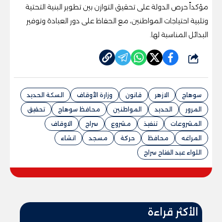
مؤكداً حرص الدولة على تحقيق التوازن بين تطوير البنية التحتية
وتلبية احتياجات المواطنين، مع الحفاظ على دور العبادة وتوفير
البدائل المناسبة لها.
شارك
سوهاج
الازهر
قانون
وزارة الأوقاف
السكة الحديد
المرور
الحديد
المواطنين
محافظ سوهاج
تحقيق
المشروعات
تنفيذ
مشروع
سراج
الاوقاف
المراغه
محافظ
حركة
مسجد
انشاء
اللواء عبد الفتاح سراج
الأكثر قراءة