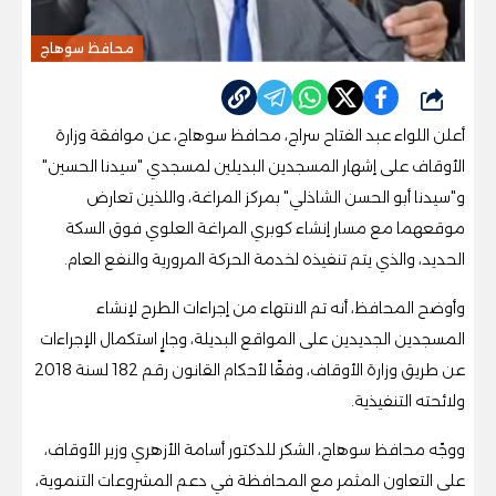
محافظ سوهاج
شارك
أعلن اللواء عبد الفتاح سراج، محافظ سوهاج، عن موافقة وزارة
الأوقاف على إشهار المسجدين البديلين لمسجدي "سيدنا الحسين"
و"سيدنا أبو الحسن الشاذلي" بمركز المراغة، واللذين تعارض
موقعهما مع مسار إنشاء كوبري المراغة العلوي فوق السكة
الحديد، والذي يتم تنفيذه لخدمة الحركة المرورية والنفع العام.
وأوضح المحافظ، أنه تم الانتهاء من إجراءات الطرح لإنشاء
المسجدين الجديدين على المواقع البديلة، وجارٍ استكمال الإجراءات
عن طريق وزارة الأوقاف، وفقًا لأحكام القانون رقم 182 لسنة 2018
ولائحته التنفيذية.
ووجّه محافظ سوهاج، الشكر للدكتور أسامة الأزهري وزير الأوقاف،
على التعاون المثمر مع المحافظة في دعم المشروعات التنموية،