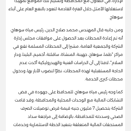
الإدارة، في التعاون مع المحافظة وتسليم تلك المواقع تمهيدا
لاستغلالها الأمثل خلال الفترة القادمة لتعود بالنفع العام على أبناء
سوهاج.
ومن جانبه قال المهندس محمد صلاح الدين، رئيس مياه سوهاج،
أنه تم إعادة المحطات بعد الحصول على موافقات مجلس إدارة
الشركة والجمعية العامة، مشيرا إلى المحطات المسلمة تقع في
مراكز "طما، سوهاج، جهينة، المنشاة، ساقلتة، أخميم، البلينا، ودار
السلام"، لافتا إلى أن الدراسات الفنية والهيدروليكية أكدت عدم
الحاجة المستقبلية لهذه المحطات، نظرًا لنضوب الآبار بها، ودخول
محطات كبرى الخدمة.
كما وجه رئيس مياه سوهاج، للمحافظ على جهوده في فض
التشابكات المالية مع الوحدات المحلية والمحافظة، وقد قامت
الشركة بتحصيل 7 مليون جنيه قيمة قرض توصيلات الصرف
الصحي وسددته للمحافظة، بالإضافة إلى مراجعة سداد
المستحقات المالية المتعلقة بتنفيذ الخطة الاستثمارية وخدمات