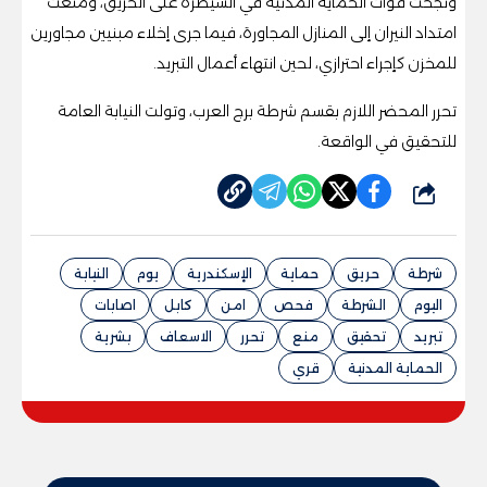
ونجحت قوات الحماية المدنية في السيطرة على الحريق، ومنعت
امتداد النيران إلى المنازل المجاورة، فيما جرى إخلاء مبنيين مجاورين
للمخزن كإجراء احترازي، لحين انتهاء أعمال التبريد.
تحرر المحضر اللازم بقسم شرطة برج العرب، وتولت النيابة العامة
للتحقيق في الواقعة.
شارك
شرطة
حريق
حماية
الإسكندرية
يوم
النيابة
اليوم
الشرطة
فحص
امن
كابل
اصابات
تبريد
تحقيق
منع
تحرر
الاسعاف
بشرية
الحماية المدنية
قري