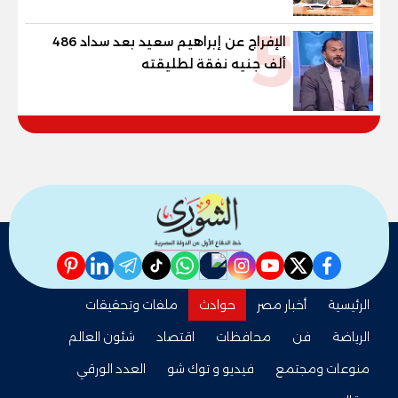
5
الإفراج عن إبراهيم سعيد بعد سداد 486
ألف جنيه نفقة لطليقته
pinterest
linkedin
telegram
whatsapp
tiktok
instagram
nabd
youtube
twitter
facebook
الرئيسية
أخبار مصر
حوادث
ملفات وتحقيقات
الرياضة
فن
محافظات
اقتصاد
شئون العالم
منوعات ومجتمع
فيديو و توك شو
العدد الورقي