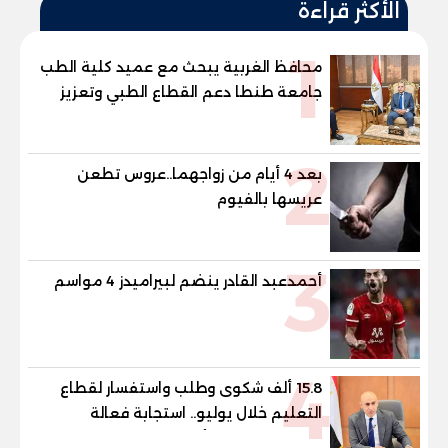
الأكثر قراءة
1
محافظ الغربية يبحث مع عميد كلية الطب
جامعة طنطا دعم القطاع الطبي وتعزيز
الاستفادة من الخبرات الأكاديمية
2
بعد 4 أيام من زواجهما..عروس تطعن
عريسها بالفيوم
3
أحمدعبد القادر ينضم لبيراميدز 4 مواسم
4
15.8 ألف شكوى وطلب واستفسار لقطاع
التعليم خلال يوليو.. استجابة فعالة
لشكاوى الطلاب وأولياء الأمور