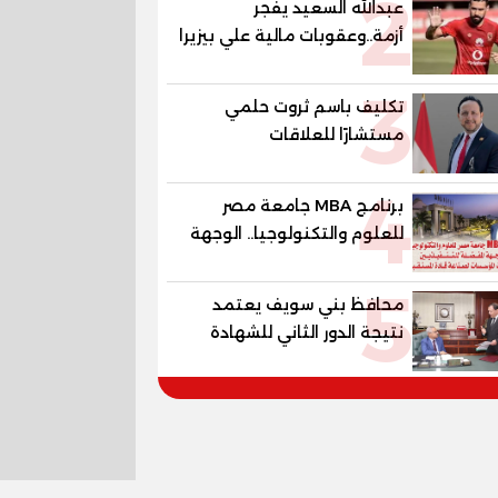
2
عبدالله السعيد يفجر
أزمة..وعقوبات مالية علي بيزيرا
وبانزا
3
تكليف باسم ثروت حلمي
مستشارًا للعلاقات
الدبلوماسية وعضوًا بالهيئة
4
الاستشارية العليا لمنظمة
برنامج MBA جامعة مصر
«جاد جمينت يوإن»
للعلوم والتكنولوجيا.. الوجهة
المفضلة للتنفيذيين وقيادات
5
المؤسسات لصناعة قادة
محافظ بني سويف يعتمد
المستقبل
نتيجة الدور الثاني للشهادة
الإعدادية العامة بنسبة
79.9% نظامي ...و69.55%
منازل.. و70.56% للمهنية ..
و100% للصُم وضعاف السمع
والنور للمكفوفين