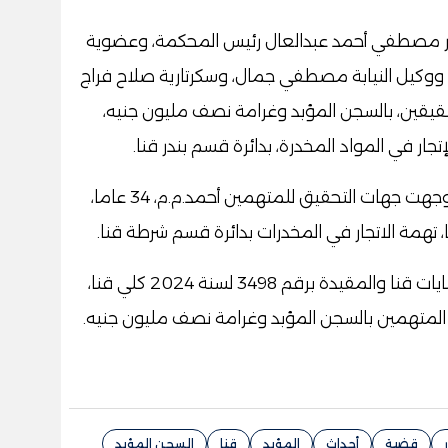
ر مصطفي أحمد عبدالعال رئيس المحكمة، وعضوية
 ووكيل النيابة مصطفي جمال، وسكرتارية صلاح فراج
 متهمين بينهم شقيقين، بالسجن المؤبد وغرامة نصف مليون جنيه،
 في المواد المخدرة، بدائرة قسم بندر قنا.
تعود أحداث القضية إلى عام 2024، عندما وجهت جهات التحقيق للمتهمين أحمد.م.م، 34 عاما،
تم إحالة القضية برقم 8092 لسنة 2024 جنايات قنا والمقيدة برقم 3498 لسنة 2024 كلي قنا،
المتهمين بالسجن المؤبد وغرامة نصف مليون جنيه.
قضية
أحداث
المؤبد
قنا
السجن المؤبد