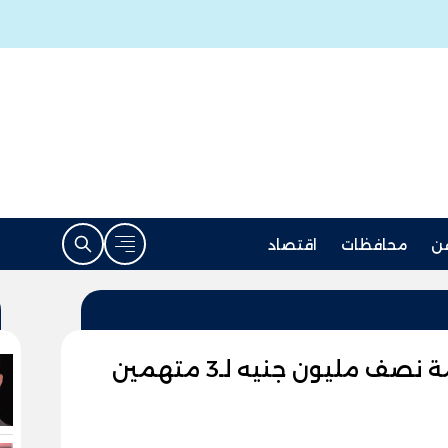
ن
محافظات
اقتصاد
بينهم شقيقين.. المؤبد وغرامة نصف مليون جنيه لـ3 متهمين