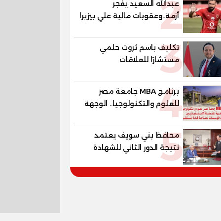
2
عبدالله السعيد يفجر
أزمة..وعقوبات مالية علي بيزيرا
وبانزا
3
تكليف باسم ثروت حلمي
مستشارًا للعلاقات
الدبلوماسية وعضوًا بالهيئة
4
الاستشارية العليا لمنظمة
برنامج MBA جامعة مصر
«جاد جمينت يوإن»
للعلوم والتكنولوجيا.. الوجهة
المفضلة للتنفيذيين وقيادات
5
المؤسسات لصناعة قادة
محافظ بني سويف يعتمد
المستقبل
نتيجة الدور الثاني للشهادة
الإعدادية العامة بنسبة
79.9% نظامي ...و69.55%
منازل.. و70.56% للمهنية ..
و100% للصُم وضعاف السمع
والنور للمكفوفين