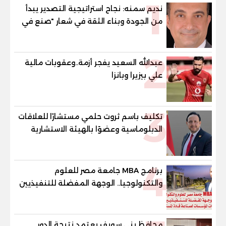
1
نديم سمنه: نجاح استراتيجية التصدير يبدأ
من الجودة وبناء الثقة في شعار "صنع في
مصر"
2
عبدالله السعيد يفجر أزمة..وعقوبات مالية
علي بيزيرا وبانزا
3
تكليف باسم ثروت حلمي مستشارًا للعلاقات
الدبلوماسية وعضوًا بالهيئة الاستشارية
العليا لمنظمة «جاد جمينت يوإن»
4
برنامج MBA جامعة مصر للعلوم
والتكنولوجيا.. الوجهة المفضلة للتنفيذيين
وقيادات المؤسسات لصناعة قادة
المستقبل
محافظ بني سويف يعتمد نتيجة الدور