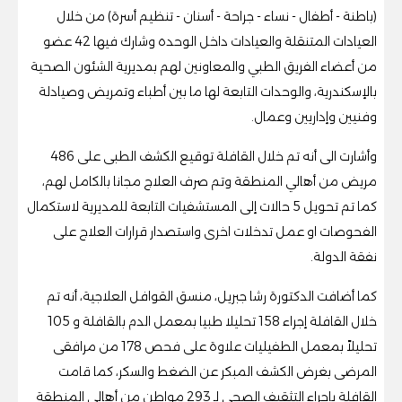
(باطنة - أطفال - نساء - جراحة - أسنان - تنظيم أسرة) من خلال
العيادات المتنقلة والعيادات داخل الوحده وشارك فيها 42 عضو
من أعضاء الفريق الطبي والمعاونين لهم بمديرية الشئون الصحية
بالإسكندرية، والوحدات التابعة لها ما بين أطباء وتمريض وصيادلة
وفنيين وإداريين وعمال.
وأشارت الى أنه تم خلال القافلة توقيع الكشف الطبى على 486
مريض من أهالي المنطقة وتم صرف العلاج مجانا بالكامل لهم،
كما تم تحويل 5 حالات إلى المستشفيات التابعة للمديرية لاستكمال
الفحوصات او عمل تدخلات اخرى واستصدار قرارات العلاج على
نفقة الدولة.
كما أضافت الدكتورة رشا جبريل، منسق القوافل العلاجية، أنه تم
خلال القافلة إجراء 158 تحليلا طبيا بمعمل الدم بالقافلة و 105
تحليلاً بمعمل الطفيليات علاوة على فحص 178 من مرافقى
المرضى بغرض الكشف المبكر عن الضغط والسكر، كما قامت
القافلة بإجراء التثقيف الصحى لـ 293 مواطن من أهالى المنطقة