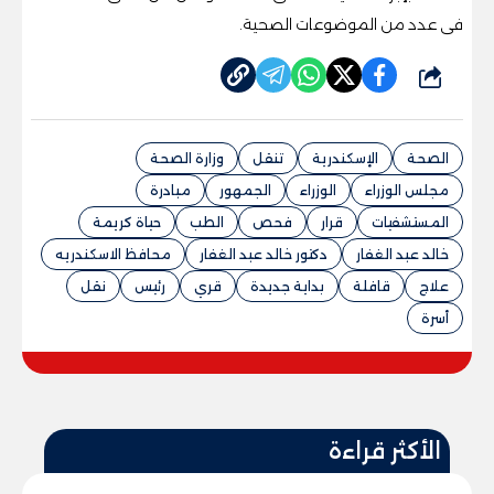
فى عدد من الموضوعات الصحية.
شارك
الصحة
الإسكندرية
تنقل
وزارة الصحة
مجلس الوزراء
الوزراء
الجمهور
مبادرة
المستشفيات
قرار
فحص
الطب
حياة كريمة
خالد عبد الغفار
دكتور خالد عبد الغفار
محافظ الاسكندريه
علاج
قافلة
بداية جديدة
قري
رئيس
نقل
أسرة
الأكثر قراءة