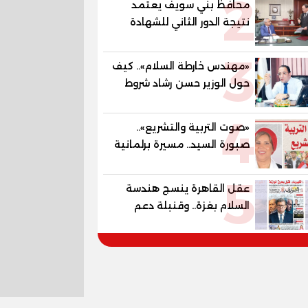
2
محافظ بني سويف يعتمد
المستقبل
نتيجة الدور الثاني للشهادة
الإعدادية العامة بنسبة
3
79.9% نظامي ...و69.55%
«مهندس خارطة السلام».. كيف
منازل.. و70.56% للمهنية ..
حول الوزير حسن رشاد شروط
و100% للصُم وضعاف السمع
الحرب المعقدة إلى "خارطة
والنور للمكفوفين
4
طريق" للانسحاب والإعمار؟
«صوت التربية والتشريع»..
صبورة السيد.. مسيرة برلمانية
وتربوية تجمع بين تشريع
5
القوانين وصناعة الأجيال لبناء
عقل القاهرة ينسج هندسة
الإنسان المصري
السلام بغزة.. وقنبلة دعم
الكهرباء تفجر الموازنة