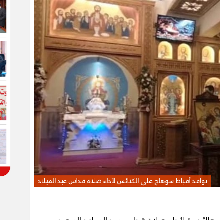
توافد أقباط سوهاج على الكنائس لأداء صلاة قداس عيد الميلاد