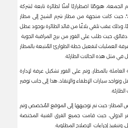
لجمعة، هبوطًا اضطراريًا أمنًا لطائرة تابعة لشركة
"يورال إير" الروسية من طراز "إيرباص A321"، حيث كانت متجهة من مطار شرم الشيخ إلى مطار
برج بروسيا و كان على متنها(٢٣٦) راكبًا، وذلك عقب تلقي بلاغًا من قائد الطائرة بوجود عطل
دقائق، حيث طلب على الفور من برج المراقبة الجوية
غ غرفة العمليات لتفعيل خطة الطوارئ المُتبعة بالمطار
عامل في مثل هذه الحالات الطارئة.
العاملة بالمطار، وتم على الفور تشكيل غرفة لإدارة
ل وتواجد سيارات الإطفاء والإنقاذ، هذا إلى جانب توفير
الطارئة.
ض المطار؛ حيث تم توجيهها إلى الموقع المُخصص وتم
ر الدولي، حيث قامت جميع الفرق الفنية المختصة
 وتنفيذ إجراءات الإصلاح المطلوبة.