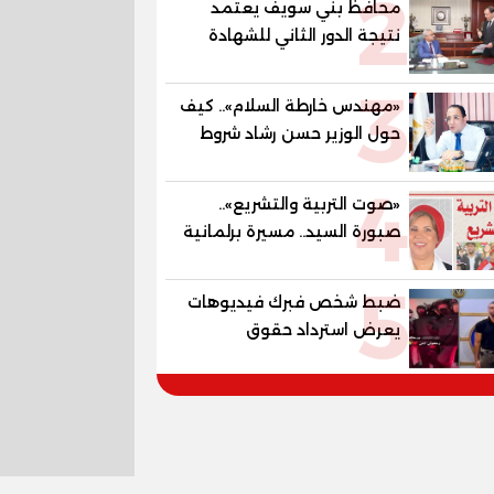
2
محافظ بني سويف يعتمد
المستقبل
نتيجة الدور الثاني للشهادة
الإعدادية العامة بنسبة
3
79.9% نظامي ...و69.55%
«مهندس خارطة السلام».. كيف
منازل.. و70.56% للمهنية ..
حول الوزير حسن رشاد شروط
و100% للصُم وضعاف السمع
الحرب المعقدة إلى "خارطة
والنور للمكفوفين
4
طريق" للانسحاب والإعمار؟
«صوت التربية والتشريع»..
صبورة السيد.. مسيرة برلمانية
وتربوية تجمع بين تشريع
5
القوانين وصناعة الأجيال لبناء
ضبط شخص فبرك فيديوهات
الإنسان المصري
يعرض استرداد حقوق
المواطنين بالقوة