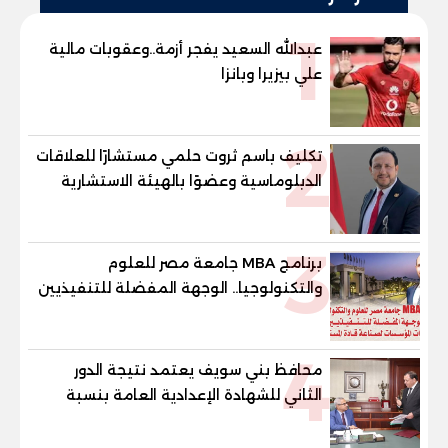
1
عبدالله السعيد يفجر أزمة..وعقوبات مالية
علي بيزيرا وبانزا
2
تكليف باسم ثروت حلمي مستشارًا للعلاقات
الدبلوماسية وعضوًا بالهيئة الاستشارية
العليا لمنظمة «جاد جمينت يوإن»
3
برنامج MBA جامعة مصر للعلوم
والتكنولوجيا.. الوجهة المفضلة للتنفيذيين
وقيادات المؤسسات لصناعة قادة
المستقبل
4
محافظ بني سويف يعتمد نتيجة الدور
الثاني للشهادة الإعدادية العامة بنسبة
79.9% نظامي ...و69.55% منازل.. و70.56%
للمهنية .. و100% للصُم وضعاف السمع