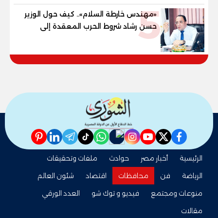
5
والنور للمكفوفين
«مهندس خارطة السلام».. كيف حول الوزير
حسن رشاد شروط الحرب المعقدة إلى
"خارطة طريق" للانسحاب والإعمار؟
pinterest
linkedin
telegram
whatsapp
tiktok
instagram
nabd
youtube
twitter
facebook
الرئيسية
أخبار مصر
حوادث
ملفات وتحقيقات
الرياضة
فن
محافظات
اقتصاد
شئون العالم
منوعات ومجتمع
فيديو و توك شو
العدد الورقي
مقالات