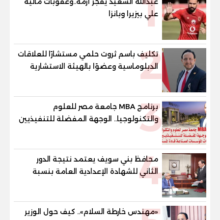
1
عبدالله السعيد يفجر أزمة..وعقوبات مالية
علي بيزيرا وبانزا
2
تكليف باسم ثروت حلمي مستشارًا للعلاقات
الدبلوماسية وعضوًا بالهيئة الاستشارية
العليا لمنظمة «جاد جمينت يوإن»
3
برنامج MBA جامعة مصر للعلوم
والتكنولوجيا.. الوجهة المفضلة للتنفيذيين
وقيادات المؤسسات لصناعة قادة
المستقبل
4
محافظ بني سويف يعتمد نتيجة الدور
الثاني للشهادة الإعدادية العامة بنسبة
79.9% نظامي ...و69.55% منازل.. و70.56%
للمهنية .. و100% للصُم وضعاف السمع
والنور للمكفوفين
«مهندس خارطة السلام».. كيف حول الوزير