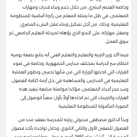
وخاصة العنصر البشري، من خلال دعم وبناء قدرات ومهارات
المعلمين، في ظل ما يمثله المعلم من ركيزة أساسية للمنظومة
التعليمية، وذلك من أجل تشكيل وبناء عقل النشء المصري،
وصقل مهاراته، على النحو الذي يؤهله لمرحلة التعليم الجامعي ثم
سوق العمل.
فيما أكد وزير التربية والتعليم والتعليم الفني أنه يتابع بصفة يومية
انتظام سير الدراسة بمختلف مدارس الجمهورية، وخاصة في ضوء
القرارات التي اتخذتها الوزارة التي من شأنها تحسين وتطوير العملية
التعليمية في المدارس، والمساهمة في حل أزمة كثافة الفصول،
وسد عجز أعداد المعلمين، مؤكدا مواصلة متابعة تنفيذ هذه
القرارات والترتيبات التي تم اتخاذها أولاً بأول؛ سعياً للوصول إلى
الصورة المأمولة للمنظومة التعليمية.
وبدأ الدكتور مصطفى مدبولي زيارته للمدرسة بتفقد عدد من
الفصول للصفين الأول والثاني الثانوي، وخلال تواجده بأحد فصول
المدرسة التي أنشئت عام 1991، أجرى مدبولى حوارا وديا مع عدد