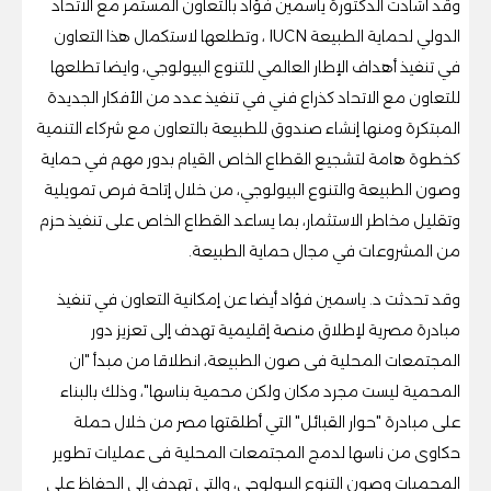
وقد أشادت الدكتورة ياسمين فؤاد بالتعاون المستمر مع الاتحاد
الدولي لحماية الطبيعة IUCN ، وتطلعها لاستكمال هذا التعاون
في تنفيذ أهداف الإطار العالمي للتنوع البيولوجي، وايضا تطلعها
للتعاون مع الاتحاد كذراع فني في تنفيذ عدد من الأفكار الجديدة
المبتكرة ومنها إنشاء صندوق للطبيعة بالتعاون مع شركاء التنمية
كخطوة هامة لتشجيع القطاع الخاص القيام بدور مهم في حماية
وصون الطبيعة والتنوع البيولوجي، من خلال إتاحة فرص تمويلية
وتقليل مخاطر الاستثمار، بما يساعد القطاع الخاص على تنفيذ حزم
من المشروعات في مجال حماية الطبيعة.
وقد تحدثت د. ياسمين فؤاد أيضا عن إمكانية التعاون في تنفيذ
مبادرة مصرية لإطلاق منصة إقليمية تهدف إلى تعزيز دور
المجتمعات المحلية فى صون الطبيعة، انطلاقا من مبدأ "ان
المحمية ليست مجرد مكان ولكن محمية بناسها"، وذلك بالبناء
على مبادرة "حوار القبائل" التي أطلقتها مصر من خلال حملة
حكاوى من ناسها لدمج المجتمعات المحلية فى عمليات تطوير
المحميات وصون التنوع البيولوجي، والتي تهدف إلى الحفاظ على