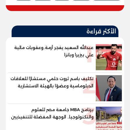
الأكثر قراءة
1
عبدالله السعيد يفجر أزمة..وعقوبات مالية
علي بيزيرا وبانزا
2
تكليف باسم ثروت حلمي مستشارًا للعلاقات
الدبلوماسية وعضوًا بالهيئة الاستشارية
العليا لمنظمة «جاد جمينت يوإن»
3
برنامج MBA جامعة مصر للعلوم
والتكنولوجيا.. الوجهة المفضلة للتنفيذيين
وقيادات المؤسسات لصناعة قادة