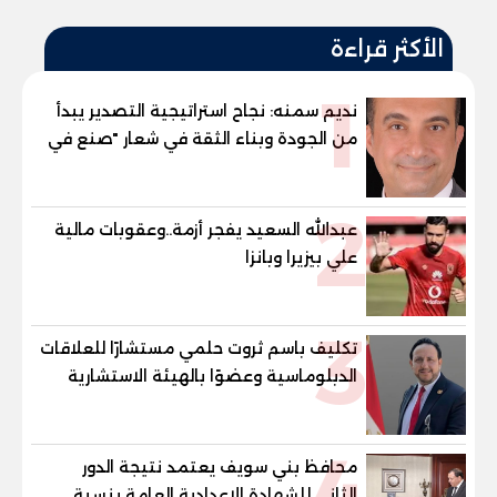
الأكثر قراءة
1
نديم سمنه: نجاح استراتيجية التصدير يبدأ
من الجودة وبناء الثقة في شعار "صنع في
مصر"
2
عبدالله السعيد يفجر أزمة..وعقوبات مالية
علي بيزيرا وبانزا
3
تكليف باسم ثروت حلمي مستشارًا للعلاقات
الدبلوماسية وعضوًا بالهيئة الاستشارية
العليا لمنظمة «جاد جمينت يوإن»
4
محافظ بني سويف يعتمد نتيجة الدور
الثاني للشهادة الإعدادية العامة بنسبة