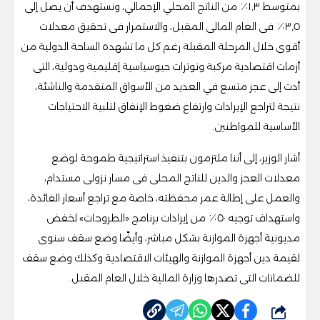
بمتوسط ١,٣٪ من الناتج المحلي الإجمالي، ونستهدف أن يصل إلى
٣,٥٪ فى العام المالى المقبل، والاستمرار فى تحقيق معدلات
أقوى خلال المرحلة المقبلة رغم كل ما تشهده الساحة الدولية من
أزمات اقتصادية مركبة وتوترات جيوسياسية إقليمية ودولية، التى
أدت إلى عجز متسع في العديد من الأسواق المتقدمة والناشئة،
نتيجة لتراجع الإيرادات وارتفاع ضغوط الإنفاق لتلبية الاحتياجات
الأساسية للمواطنين.
أشار الوزير، إلى أننا ملتزمون بتنفيذ استراتيجية طموحة لوضع
معدلات العجز والدين للناتج المحلى فى مسار نزولى مستدام،
والعمل على إطالة عمر محفظته، خاصة مع تراجع أسعار الفائدة،
واستهداف توجيه ٥٠٪ من إيرادات برنامج «الطروحات» لخفض
مديونية أجهزة الموازنة بشكل مباشر، وأيضًا وضع سقف سنوى
لقيمة دين أجهزة الموازنة والهيئات الاقتصادية وكذلك وضع سقف
للضمانات التى تصدرها وزارة المالية خلال العام المقبل.
شارك