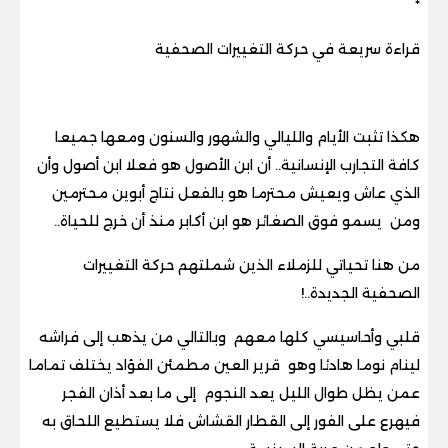
*
قراءة سريعة في حركة التغييرات الصحفية
هكذا تثبت الأيام والليالي والشهور والسنون ومعها جميعا
كافة التجارب الإنسانية.. أن ابن الأصول هو فعلا ابن أصول وأن
الذي عاش ويعيش محترما هو بالفعل نتاج أبوين محترمين
ومن يسمو فوق الصغائر هو ابن أكابر منذ أن خرج للحياة
..
من هنا تحياتي للزملاء الذين شملتهم حركة التغييرات
الصحفية الجديدة
..!
قلبي وأحاسيسي كلها معهم وبالتالي من يذهب إلى فراشه
لينام نوما هادئا وهو قرير العين مطمئن الفؤاد يختلف تماما
عمن يظل طوال الليل يعد النجوم إلى ما بعد أذان الفجر
فيهرع على الفور إلى القطار القشاش فلا يستطيع اللحاق به