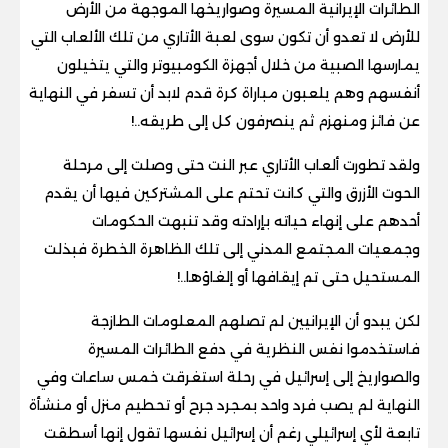
الطائرات الإيرانية المسيرة وصواريخها الموجهة من الأرض
للأرض لا تعدو أن تكون سوى لعبة الأتاري من تلك الألعاب التي
يمارسها الصبية من خلال أجهزة الكومبيوتر والتي يتخيلون
أنفسهم وهم يلعبون مباراة كرة قدم لابد أن تسفر في النهاية
عن فائز ومنهزم ثم ينصرفون كل إلى طريقه
..!
ولقد تطورت ألعاب الأتاري عبر النت حتى وصلت إلى مرحلة
الحوت الأزرق والتي كانت تحتم على المشتركين فيها أن يقدم
أحدهم على إنهاء حياته بإرادته وقد تنبهت الحكومات
وجمعيات المجتمع المدني إلى تلك الظاهرة الخطرة فبذلت
المستحيل حتى تم إيقافها أو إلغاؤها
..!
لكن يبدو أن الإيرانيين لم تصلهم المعلومات الطازجة
فاستخدموا نفس النظرية في دفع الطائرات المسيرة
والصواريخ إلى إسرائيل في رحلة استغرقت خمس ساعات وفي
النهاية لم يصب فرد واحد بمجرد جرح أو تحطيم منزل أو منشأة
تابعة لأي إسرائيلي رغم أن إسرائيل نفسها تقول إنها أسطقت