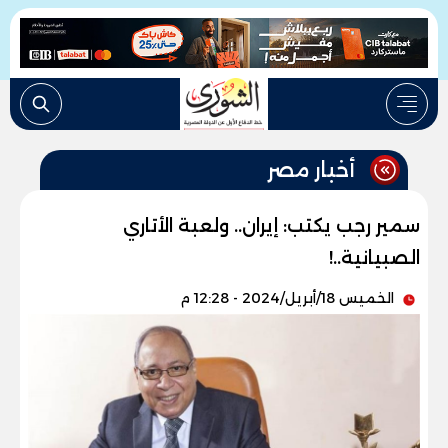
أخبار مصر
سمير رجب يكتب: إيران.. ولعبة الأتاري
الصبيانية..!
الخميس 18/أبريل/2024 - 12:28 م