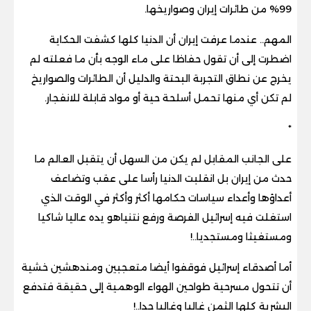
99% من طائرات إيران وصواريخها
.
المهم.. عندما عرفت إيران أن الدنيا كلها كشفت الحكاية
اضطرت إلى أن تقول حفاظا على ماء الوجه بأن ما فعلته لم
يخرج عن نطاق التجربة البحتة والدليل أن الطائرات والصواريخ
لم تكن أي منها تحمل أسلحة حية أو مواد قابلة للانفجار
.
*
على الجانب المقابل لم يكن من السهل أن يتقبل العالم ما
حدث من إيران بل انقلبت الدنيا رأسا على عقب وتضاعف
أعداؤها وأعداء سياسات حكامها أكثر وأكثر في الوقت الذي
استغلت فيه إسرائيل الفرصة ورفع نتنياهو يده عاليا شاكيا
ومستغيثا ومستجديا
..!
أما أصدقاء إسرائيل فوقفوا أيضا متعجبين ومندهشين خشية
أن تتحول مسرحية طواحين الهواء الوهمية إلى حقيقة فتدفع
البشرية كلها الثمن غاليا وغاليا جدا
..!