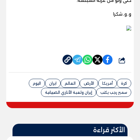
حتى ولو من عربة السبنسة
.
و..و..شكرا
شارك
كرة
أمريكا
الأرض
العالم
ايران
اليوم
سمير رجب يكتب
إيران ولعبة الأتاري الصبيانية
الأكثر قراءة