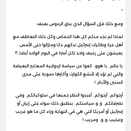
*
ومع ذلك فإن السؤال الذي يدق الرءوس بعنف
:
لماذا لم نجد منكم كل هذا الحماس وكل ذلك التعاطف مع
أهل غزة وطائرات إسرائيل تدكهم دكا ومازالوا حتى الأمس
يعيشون على رغيف واحد لكل أسرة في اليوم الواحد أيضا..؟
!
يا عالم.. يا هوو.. كفوا عن سياسة ازدواجية المعايير البغيضة
والتي لم تؤد إلا لأبشع الكوارث وأكثرها دموية على مدى
السنين والأيام
..!
أرجوكم.. أرجوكم.. أعيدوا النظر جميعا في سلوكياتكم.. وفي
تصرفاتكم.. و..و..سياستكم.. ينطبق ذلك سواء على إيران أو
إسرائيل أو أمريكا التي هي في النهاية وراء كل ما هو غريب
وعجيب..و..و.. ومريب
..!