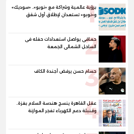
1
برؤية عالمية وشراكة مع «نوبو».. «سوديك»
و«نوبو» تستعدان لإطلاق أول شقق
فندقية تحمل علامة "نوبو" العالمية في
مصر ضمن مشروع «أوجامي» خلال أيام
2
حماقى يواصل استعدادات حفله فى
الساحل الشمالى الجمعة
3
حسام حسن يرفض أجندة الكاف
4
عقل القاهرة ينسج هندسة السلام بغزة..
وقنبلة دعم الكهرباء تفجر الموازنة