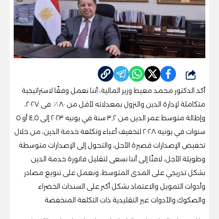
شارك
أكد الدكتور محمد معيط وزير المالية، أننا نعمل وفقًا لاستراتيجية
متكاملة لإدارة الدين والنزول بمعدلاته لأقل من ٨٠٪ فى ٢٠٢٧،
وإطالة متوسط عمر الدين من ٣,٢ سنة في يونيه ٢٠٢٣ إلى ٤,٥ أو ٥
سنوات في يونيه ٢٠٢٨ لتخفيف أعباء وتكلفة خدمة الدين، من خلال
تخفيض الإصدارات قصيرة الأجل، والتحول إلى الإصدارات متوسطة
وطويلة الأجل، لافتًا إلى أننا نسعى لتقليل فاتورة خدمة الدين
بشكل تدريجي على المدى المتوسط، ونعمل على تنويع مصادر
وأدوات التمويل والاعتماد بشكل أكبر على السندات الخضراء
والصكوك والأدوات غير التقليدية ذات التكلفة المنخفضة