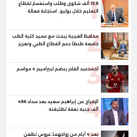
1
15.8 ألف شكوى وطلب واستفسار لقطاع
التعليم خلال يوليو.. استجابة فعالة
لشكاوى الطلاب وأولياء الأمور
2
محافظ الغربية يبحث مع عميد كلية الطب
جامعة طنطا دعم القطاع الطبي وتعزيز
الاستفادة من الخبرات الأكاديمية
3
أحمدعبد القادر ينضم لبيراميدز 4 مواسم
4
الإفراج عن إبراهيم سعيد بعد سداد 486
ألف جنيه نفقة لطليقته
بعد 4 أيام من زواجهما..عروس تطعن