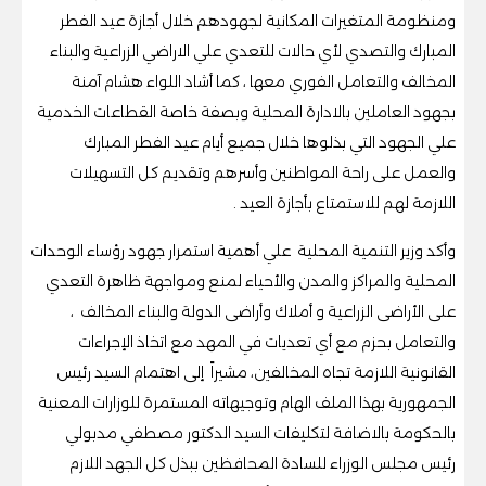
ومنظومة المتغيرات المكانية لجهودهم خلال أجازة عيد الفطر
المبارك والتصدي لأي حالات للتعدي علي الاراضي الزراعية والبناء
المخالف والتعامل الفوري معها ، كما أشاد اللواء هشام آمنة
بجهود العاملين بالادارة المحلية وبصفة خاصة القطاعات الخدمية
علي الجهود التي بذلوها خلال جميع أيام عيد الفطر المبارك
والعمل على راحة المواطنين وأسرهم وتقديم كل التسهيلات
اللازمة لهم للاستمتاع بأجازة العيد .
وأكد وزير التنمية المحلية علي أهمية استمرار جهود رؤساء الوحدات
المحلية والمراكز والمدن والأحياء لمنع ومواجهة ظاهرة التعدي
على الأراضى الزراعية و أملاك وأراضى الدولة والبناء المخالف ،
والتعامل بحزم مع أي تعديات في المهد مع اتخاذ الإجراءات
القانونية اللازمة تجاه المخالفين، مشيراً إلى اهتمام السيد رئيس
الجمهورية بهذا الملف الهام وتوجيهاته المستمرة للوزارات المعنية
بالحكومة بالاضافة لتكليفات السيد الدكتور مصطفي مدبولي
رئيس مجلس الوزراء للسادة المحافظين ببذل كل الجهد اللازم