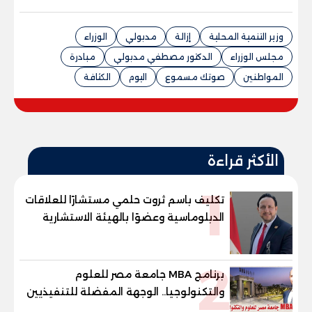
وزير التنمية المحلية
إزالة
مدبولي
الوزراء
مجلس الوزراء
الدكتور مصطفي مدبولي
مبادرة
المواطنين
صوتك مسموع
اليوم
الكثافة
الأكثر قراءة
1
تكليف باسم ثروت حلمي مستشارًا للعلاقات
الدبلوماسية وعضوًا بالهيئة الاستشارية
العليا لمنظمة «جاد جمينت يوإن»
2
برنامج MBA جامعة مصر للعلوم
والتكنولوجيا.. الوجهة المفضلة للتنفيذيين
وقيادات المؤسسات لصناعة قادة