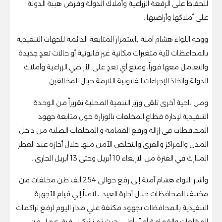
للحفاظ على الرقعة الزراعية وأملاك الدولة وفرض هيبة الدولة
على أملاكها وأراضيها .
ووجه اللواء هشام آمنة باستمرار المتابعة الدائمة للجهات التنفيذية
بالمحافظات لأية متغيرات مكانية غير قانونية أو حالات تعدٍ جديدة
والتعامل معها فوراً، ومنع أي تعدٍ على الأراضي الزراعية وأملاك
الدولة واتخاذ الإجراءات القانونية اللازمة حيال المخالفين .
ومن ناحية أخرى تلقى وزير التنمية المحلية تقريراً من الوحدة
التنفيذية لإدارة قطاع المخلفات بالوزارة حول متابعة جهود
المحافظات في إزالة ورفع القمامة و المخلفات الصلبة من داخل
المدن والمراكز والقرى والتخلص الآمن منها خلال أجازة عيد الفطر
المبارك في الفترة من الاربعاء 10 أبريل وحتى 13 أبريل الجارى .
وأشار اللواء هشام آمنة إلى رفع حوالى 254 ألف طن مخلفات من
مختلف المحافظات خلال أجازة العيد ، لافتاً إلي قيام الأجهزة
التنفيذية بالمحافظات بجهود مكثفة علي مدار اليوم لرفع تراكمات
المخلفات والقمامة أولاً بأول ، حيث تم تشكيل فرق عمل من