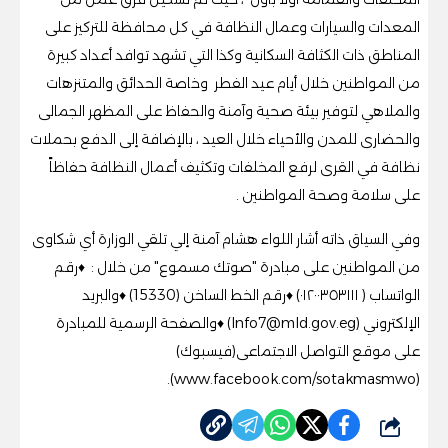
المعدات والسيارات وعمال النظافة في كل محافظة للتركيز على
المناطق ذات الكثافة السكانية وكذا التي تشهد توافد أعداد كبيرة
من المواطنين خلال أيام عيد الفطر وخاصة الحدائق والمتنزهات
والملاهي لتوفير بيئة صحية وآمنة والحفاظ على المظهر الجمالى
والحضارى للمدن والأحياء خلال العيد ، بالإضافة إلى الدفع بحملات
نظافة في القرى لرفع المخلفات وتكثيف أعمال النظافة حفاظاً
على سلامة وصحة المواطنين .
وفي السياق ذاته أشار اللواء هشام آمنة إلي تلقي الوزارة أي شكاوى
من المواطنين على مبادرة "صوتك مسموع" من خلال : ♦️رقم
الواتساب ( ٠١٢٠٠٣٥٣١١١) ♦️رقم الخط الساخن (15330) ♦️والبريد
الإلكتروني (
Info7@mld.gov.eg
) ♦️والصفحة الرسمية للمبادرة
على موقع التواصل الاجتماعى(فيسبوك)
(www.facebook.com/sotakmasmwo).
شارك