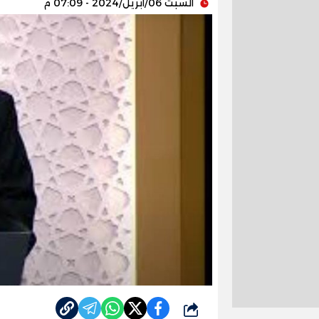
السبت 06/أبريل/2024 - 07:09 م
شارك