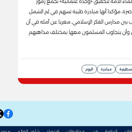
علماء الأمة لتحقيق «وحدة علمائية» تجمع رموز
لمعاصرة، مؤكدا أنها مبادرة طيبة تسهم في لم الشمل
بين مدارس الفكر الإسلامي، معربا عن أمله في أن
ق وأن يتجاوب المسلمون معها بمختلف مذاهبهم.
سطينية
مبادرة
اليوم
book
قات
الرياضة
فن
محافظات
اقتصاد
شئون العالم
منوعا