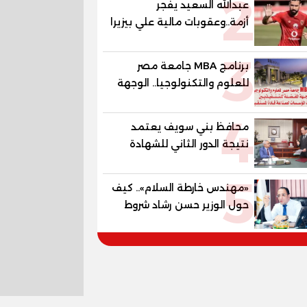
2
عبدالله السعيد يفجر
«جاد جمينت يوإن»
أزمة..وعقوبات مالية علي بيزيرا
وبانزا
3
برنامج MBA جامعة مصر
للعلوم والتكنولوجيا.. الوجهة
المفضلة للتنفيذيين وقيادات
4
المؤسسات لصناعة قادة
محافظ بني سويف يعتمد
المستقبل
نتيجة الدور الثاني للشهادة
الإعدادية العامة بنسبة
5
79.9% نظامي ...و69.55%
«مهندس خارطة السلام».. كيف
منازل.. و70.56% للمهنية ..
حول الوزير حسن رشاد شروط
و100% للصُم وضعاف السمع
الحرب المعقدة إلى "خارطة
والنور للمكفوفين
طريق" للانسحاب والإعمار؟