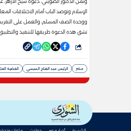
وثمّن الدكتور الضويني، دعوة شيخ الأزهر، 
‏الإسلام وتوصد ‏‏الباب ‏أمام الاختلافات ا
ووحدة الصف المسلم، والعمل على التقريب 
تشق هذه الدعوة طريقها للتنفيذ والتطبي
شارك
مصر
الرئيس عبد الفتاح السيسي
القضية الفل
الرئيسية
أخبار مصر
حوادث
ملفات وتحقي