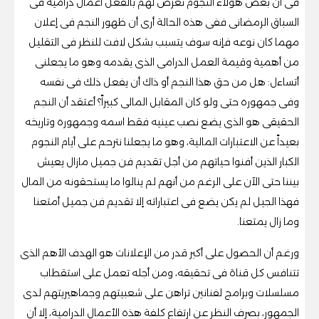
فى أن بعض هؤلاء النجوم تعرض لهم بالفعل أعمال درامية فى
السباق الرمضانى ففى هذه الحالة أرى أن ظهور النجم فى إعلان
مهما كان نوعه فإنه سوف يتسبب بشكل لافت للنظر فى التقليل
من أهمية وقيمة العمل الدرامى الذى يقدمه وهو ما يجعلنى
أتساءل: هل من حق هذا النجم أو ذاك أن يفعل ذلك فى نفسه
وفى جمهوره حتى ولو كان المقابل المالى كبيراً؟ أعتقد أن النجم
الحقيقى هو الذى يضع نصب عينيه فقط اسمه وجمهوره وتاريخه
بعيداً عن الاعتبارات المالية، وهو ما يجعلنا نترحم على أيام النجوم
الكبار الذين أفنوا حياتهم من أجل تقديم فن جميل مازال يعيش
بيننا حتى الآن على الرغم من أنهم لم ينالوا ما يستحقونه من المال
فهذا الجيل لم يكن يضع فى اعتباراته إلا تقديم فن جميل أمتعنا
وما زال يمتعنا.
ورغم أن الحصول على أكبر قدر من الإعلانات هو الهدف الأهم الذى
تتنافس كل قناة فى تحقيقه، ومن أجله تعمل على استقطاب
مسلسلات وبرامج لفنانين تراهن على شعبيتهم وجماهيريتهم لدى
الجمهور، بصرف النظر عن ارتفاع كلفة هذه الأعمال الدرامية، إلا أن