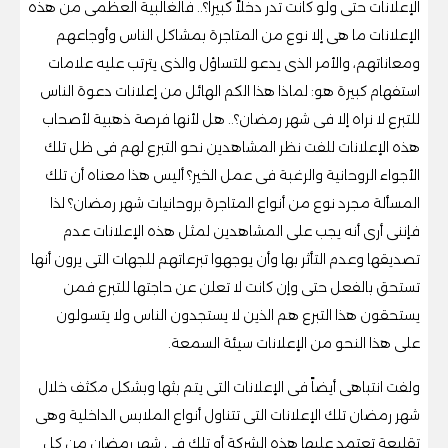
الإعلانات حتى ولو كانت تدر دخلاً كبيراً؟.. فالغالبية العظمى من هذه
الإعلانات ما هى إلا نوع من المتاجرة بمشاكل الناس وأوجاعهم
ومعاناتهم، والأمر الذى يدعو للتساؤل والذى يترتب عليه علامات
استفهام كبيرة هو: لماذا هذا الكم الهائل من إعلانات دعوة الناس
للتبرع لا نراه إلا فى شهر رمضان؟.. هل لأنها فرصة ذهبية لأصحاب
هذه الإعلانات للفت نظر المشاهدين نحو التبرع لهم فى ظل تلك
الأجواء الروحانية والرغبة فى عمل الخير؟ أليس هذا معناه أن تلك
المسألة مجرد نوع من أنواع المتاجرة بروحانيات شهر رمضان؟ لذا
فإننى أرى أنه يجب على المشاهدين لمثل هذه الإعلانات عدم
تصديقها وعدم التأثر بها وأن يوجهوا تبرعاتهم للجهات التى يرون أنها
تستحق بالفعل حتى وإن كانت لا تعلن عن حاجتها للتبرع فمن
يستحقون هذا التبرع هم الذين لا يستجدون الناس ولا يتسولون
على هذا النحو من الإعلانات سيئة السمعة.
ولفت انتباهى أيضاً فى الإعلانات التى يتم بثها وبشكل مكثف خلال
شهر رمضان تلك الإعلانات التى تتناول أنواع الملابس الداخلية وهى
تقليعة تعتمد عليها هذه الشركة أو تلك فى شهر رمضان من كل