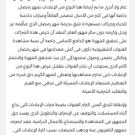
عام ولا أدرى ما سر ارتباط هذا النوع من الإعلانات بشهر رمضان
خاصة أنها فى كثير من الأحيان تتضمن ألفاظاً وعبارات خادشة
للحياء وحركات مستفزة لا تليق بحرمة شهر رمضان الذى عظّمه عز
وجل وكرمه دون سائر شهور العام، أعتقد أن حرص هذه الشركات
على تحقيق الشهرة هو الدافع الأساسى خاصة أن نسبة مشاهدة
القنوات التليفزيونية تكون فى أعلى معدلاتها فى شهر رمضان
وبالتالى تضمن وصول منتجها إلى كل بيت فتحقق الشهرة والانتشار
الأمر الذى يستوجب أن تبادر القنوات بتقليل عرض هذا النوع من
الإعلانات حتى تحترم مشاهديها وتعطى للشهر الكريم حق قدره من
التعظيم باستبعاد الإعلانات المسيئة التى تتنافى مع القيم
والتقاليد الشرقية الأصيلة.
وإحقاقا للحق أتمنى التزام القنوات بضبط فترات الإعلانات التى تذاع
أثناء المسلسلات، والتوقف عن الإسراف والتطويل الذى يفسد حق
الجمهور فى المشاهدة والاستمتاع بالأعمال الدرامية، فقد انصرف
جمهور التلفزيون عنه وذهب للمنصات، بسبب كثرة الإعلانات التى