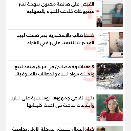
1
القبض على صانعة محتوى بتهمة نشر
فيديوهات خادشة للحياء بالدقهلية
2
ضبط طالب بالإسكندرية يدير صفحة لبيع
المخدرات للنصب على راغبي الشراء
3
3 وفيات و4 مصابين في حريق منفذ لبيع
وتعبئة مواد البناء والدهانات بالمنوفية..
والمحافظ يتابع من موقع الحادث
4
يالينا تفاجئ جمهورها.. رومانسية على البارد
وإيقاعات ساخنة في أحدث كليباتها
ختام أعمال تنسيق المرحلة الأولى بجامعة