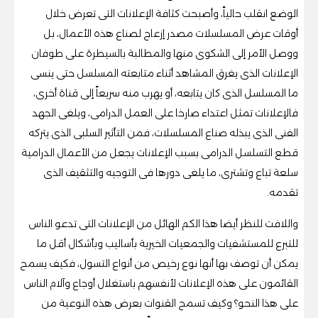
الوضع انقلب حالياً، وأصبحت كثافة الإعلانات التى تعرض خلال
أوقات عرض المسلسلات مصدر إزعاج لصناع هذه الأعمال، بل
ووصل الأمر إلى الشكوى منها والمطالبة بالسيطرة على طوفان
الإعلانات الذى يغرق المشاهد أثناء متابعته المسلسل حتى ينسى
ما المسلسل الذى كان يتابعه، أو يهرب منه سريعاً إلى قناة أخرى،
فالإعلانات تمثل اعتداء صارخا على العمل الدرامى، ويلغى الجهد
الفنى الذى يبذله صناع المسلسلات، فمن التأثير السلبى الذى يتركه
قطع التسلسل الدرامى بسبب الإعلانات يجعل من الأعمال الدرامية
سلعة تباع وتشترى، ما يلغى دورها فى التوجيه والتثقيف الذى
تقدمه.
واللافت للنظر أيضا هذا الكم الهائل من الإعلانات التى تدعو الناس
للتبرع للمستشفيات والجمعيات الخيرية بأساليب وبأشكال أقل ما
يمكن أن توصف بها أنها نوع رخيص من أنواع التسول، فكيف يسمح
القائمون على هذه الإعلانات لأنفسهم باستغلال أوجاع وآلام الناس
على هذا النحو؟ وكيف تسمح القنوات بعرض هذه النوعية من