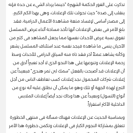
تذكرت على الفور الحكمة الشهيرة "حينما يزداد الشيء عن حده فإنه
ينقلب إلى ضده" حيث تحولت تلك الإعلانات، وهى بهذا الكم الكبير،
إلى مصدر أساسى لإفساد متعة مشاهدة الأعمال الدرامية، فقد
بلغ الأمر فى بعض الإعلانات أنها تأخذ مساحة أثناء عرض المسلسل
تفوق نسبة عرض الأحداث نفسها مما يجعل المشاهد فى كثير من
الأحيان ينسى ما شاهده فيجد نفسه عند استئناف المسلسل يشعر
وكأنه يشاهد عملاً آخر فقد تاه منه السياق الدرامى للأحداث وسط
زحمة الإعلانات وتنوعها على هذا النحو الذى لا أجد تعبيراً أدق من
أن الإعلانات قد أصبحت بالفعل "سمك لبن تمر هندى" فبعيداً عن
إعلانات شركات المحمول نجد إعلانات كسب تعاطف الناس من أجل
التبرع لهذه الجهة أو تلك وهو ما يمكن أن نطلق عليه أنه نوع من
أنواع (التسول) وبعيداً عن هذا وذاك نجد أيضاً إعلانات الملابس
الداخلية الأكثر استفزازاً.
وبمناسبة الحديث عن الإعلانات فهناك مسألة فى منتهى الخطورة
تتعلق بمشاركة النجوم الكبار فى الإعلانات وتكمن خطورة هذا الأمر