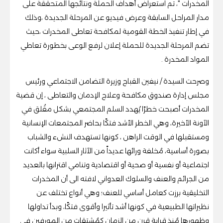
المخدرات "، تم استعراض أهداف الحملة ونتائجها المتحققة على
مدار المراحل السابقة وعرض فيديو عن المرحلة الجديدة ،وذلك
في إطار تنفيذ الخطة القومية لمكافحة تعاطى المخدرات ،حيث
تضم المرحلة الجديدة للحملة إعلان لرفع الوعى بخطورة تعاطي
المواد المخدرة .
وصرحت السيدة / نيفين القباج وزيرة التضامن الاجتماعي ورئيس
مجلس إدارة صندوق مكافحة وعلاج الإدمان والتعاطى ، إن قضية
المخدرات أصبحت خطرًا يُهدد السلم المجتمعي بشكل مقُلق في
الآونة الأخيرة، وهي الخطر الأشد فتكًا بحاضر المجتمعات الإنسانية
ومستقبلها في الوقت الراهن ، كونها تستهدف النشء والشباب
بصورة أساسية، مُخلفة ورائها عديداً من الآثار السلبية سواء أكانت
اجتماعية أو نفسية أو صحية أو اقتصادية وتنامي اقترانها بالعديد
من الجرائم والعنف والسلوك العدواني لافته الى أن المخدرات
التخليقية برزت كعامل أساسي للعنف؛ وهي أنواع تختلف عن
نظيراتها الطبيعية في كونها أشد تأثيرا وأقوى فتكًا، وبدأ تداولها
وظهورها مُنذ قرابة قرن من الزمان كمُشتقات من المورفين فى