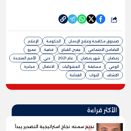
شارك
صندوق مكافحة وعلاج الإدمان
الحكومة
الإعلام
التضامن الاجتماعي
نيفين القباج
قضية
عمرو
رمضان
شهر رمضان
عام 2021
دبي
الأمم المتحدة
الوعي
مسابقة
العشوائيات
الاتصال
مبادرة
اكتشاف
النواب
القناعة
الأكثر قراءة
نديم سمنه: نجاح استراتيجية التصدير يبدأ