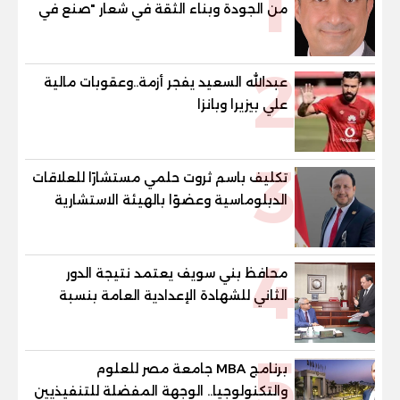
1
من الجودة وبناء الثقة في شعار "صنع في
مصر"
2
عبدالله السعيد يفجر أزمة..وعقوبات مالية
علي بيزيرا وبانزا
3
تكليف باسم ثروت حلمي مستشارًا للعلاقات
الدبلوماسية وعضوًا بالهيئة الاستشارية
العليا لمنظمة «جاد جمينت يوإن»
4
محافظ بني سويف يعتمد نتيجة الدور
الثاني للشهادة الإعدادية العامة بنسبة
79.9% نظامي ...و69.55% منازل.. و70.56%
للمهنية .. و100% للصُم وضعاف السمع
5
والنور للمكفوفين
برنامج MBA جامعة مصر للعلوم
والتكنولوجيا.. الوجهة المفضلة للتنفيذيين