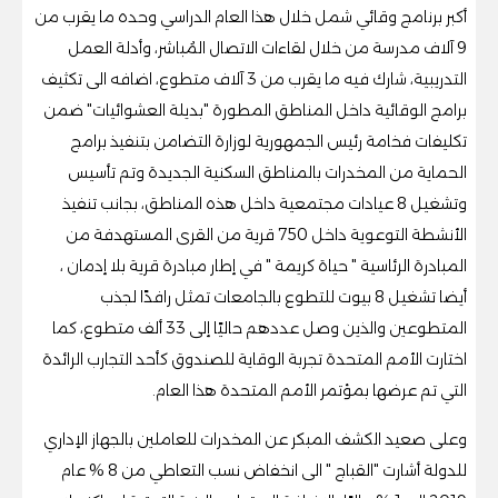
أكبر برنامج وقائي شمل خلال هذا العام الدراسي وحده ما يقرب من
9 آلاف مدرسة من خلال لقاءات الاتصال المُباشر، وأدلة العمل
التدريبية، شارك فيه ما يقرب من 3 آلاف متطوع، اضافه الى تكثيف
برامج الوقائية داخل المناطق المطورة "بديلة العشوائيات" ضمن
تكليفات فخامة رئيس الجمهورية لوزارة التضامن بتنفيذ برامج
الحماية من المخدرات بالمناطق السكنية الجديدة وتم تأسيس
وتشغيل 8 عيادات مجتمعية داخل هذه المناطق، بجانب تنفيذ
الأنشطة التوعوية داخل 750 قرية من القرى المستهدفة من
المبادرة الرئاسية " حياة كريمة " في إطار مبادرة قرية بلا إدمان ،
أيضا تشغيل 8 بيوت للتطوع بالجامعات تمثل رافدًا لجذب
المتطوعين والذين وصل عددهم حاليًا إلى 33 ألف متطوع، كما
اختارت الأمم المتحدة تجربة الوقاية للصندوق كأحد التجارب الرائدة
التي تم عرضها بمؤتمر الأمم المتحدة هذا العام.
وعلى صعيد الكشف المبكر عن المخدرات للعاملين بالجهاز الإداري
للدولة أشارت "القباج " الى انخفاض نسب التعاطي من 8 % عام