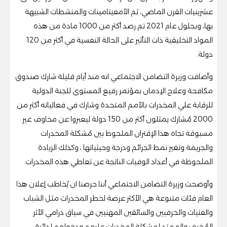
عشرينيات القرن الماضي، ثم الأمفيتامينات والمنشطات الشبيهة
بها، وبحلول عام 2021 تم رصد أكثر من 1000 مادة من هذه
المواد التخليقية ذات التأثير على الحالة النفسية في أكثر من 120
دولة.
وأضافت وزيرة التضامن الاجتماعي انه منذ أيام قليلة شارك صندوق
مكافحة وعلاج الإدمان بمؤتمر رفيع المستوى للجنة الدولية
للرقابة علي المخدرات بالأمم المتحدة وشارك في فعالياته أكثر من
2000 مُشارك يمثلون أكثر من 150 دولة ليعبروا عن مخاوف غير
مسبوقة تجاه هذا الإقتران الملحوظ بين مُشكلة المخدرات
والجريمة وتغير نمط الجرائم ودرجة وحيثياتها ، وكذلك الزيادة
الملحوظة في أعداد الوفيات الناتجة عن تعاطي هذه المخدرات.
وأوضحت وزيرة التضامن الاجتماعي أننا حرصنا ان يُخاطب إعلان هذا
العام فئات متنوعة هي الأكثر عرضة لخطر المخدرات مثل الشباب
والفتيات والحرفيين والسائقين المهنيين في سياق درامي الأثر
المُخيف والممتد لمشكلة المخدرات عليهم ودخولهم لدائرة