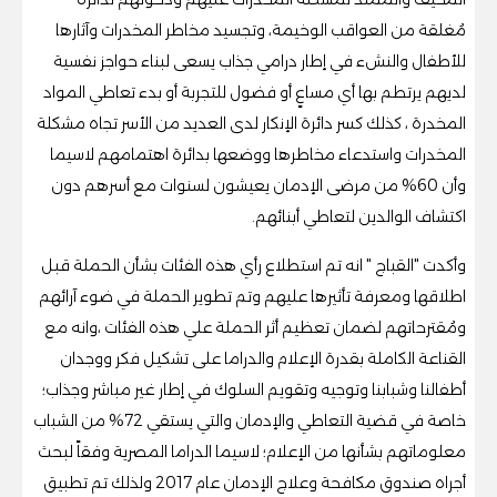
مُغلقة من العواقب الوخيمة، وتجسيد مخاطر المخدرات وآثارها
للأطفال والنشء في إطار درامي جذاب يسعى لبناء حواجز نفسية
لديهم يرتطم بها أي مساعٍ أو فضول للتجربة أو بدء تعاطي المواد
المخدرة ، كذلك كسر دائرة الإنكار لدى العديد من الأسر تجاه مشكلة
المخدرات واستدعاء مخاطرها ووضعها بدائرة اهتمامهم لاسيما
وأن 60% من مرضى الإدمان يعيشون لسنوات مع أسرهم دون
اكتشاف الوالدين لتعاطي أبنائهم.
وأكدت "القباج " انه تم استطلاع رأي هذه الفئات بشأن الحملة قبل
اطلاقها ومعرفة تأثيرها عليهم وتم تطوير الحملة في ضوء آرائهم
ومُقترحاتهم لضمان تعظيم أثر الحملة علي هذه الفئات ،وانه مع
القناعة الكاملة بقدرة الإعلام والدراما على تشكيل فكر ووجدان
أطفالنا وشبابنا وتوجيه وتقويم السلوك في إطار غير مباشر وجذاب؛
خاصة في قضية التعاطي والإدمان والتي يستقي 72% من الشباب
معلوماتهم بشأنها من الإعلام؛ لاسيما الدراما المصرية وفقاً لبحث
أجراه صندوق مكافحة وعلاج الإدمان عام 2017 ولذلك تم تطبيق