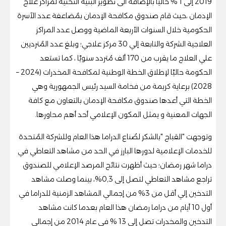
2019 إلى 1 % حاليًا بالإضافة الى تطوير البنية التحتية لمراكز علاج
الإدمان ،حيث قام صندوق مكافحة الإدمان بمُضاعفة عدد الآسرة
الحكومية خلال السنوات الأربعة الماضية ووصل عدد المراكز
العلاجية الشركة والتابعة إلي 30 مركز علاجي؛ وبلغ عدد المُترديين
علي العلاج ما يقرب من 170 ألف مُتردد سنويًا ، كما تستعد
الحكومة حاليًا لإطلاق الخطة الوطنية لمكافحة المخدرات (2024 –
2028) برعاية كريمة من فخامة السيد رئيس الجمهورية وهي
الخطة التي أعدها صندوق مكافحة الإدمان بالتعاون مع كافة
الجهات المعنية و يمثل المكون الإعلامي أحد أهم محاورها.
وتوجهت "القباج "بالشكر لصُناع الدراما هذا العام وللشركة المُتحدة
للخدمات الإعلامية لدورها البارز في الحد من مشاهد التعاطي في
دراما شهر رمضان؛ حيث أظهرت نتائج المرصد الإعلامي للصندوق
تراجع مشاهد التعاطي لتصل إلى 0,3%، بينما وصلت مشاهد
التدخين إلي أقل من 3% من إجمالي المشاهد الزمنية للدراما في
أول 10 أيام من دراما رمضان هذا العام بعدما كانت مشاهد
التدخين والمخدرات تصل إلى 13 % في عام 2014 من إجمالي