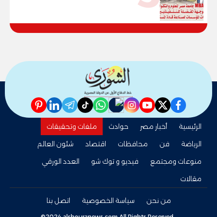
وقيادات المؤسسات لصناعة قادة
المستقبل
pinterest
linkedin
telegram
whatsapp
tiktok
instagram
nabd
youtube
twitter
facebook
الرئيسية
أخبار مصر
حوادث
ملفات وتحقيقات
الرياضة
فن
محافظات
اقتصاد
شئون العالم
منوعات ومجتمع
فيديو و توك شو
العدد الورقي
مقالات
من نحن
سياسة الخصوصية
اتصل بنا
©2024 alshouranews.com All Rights Reserved.