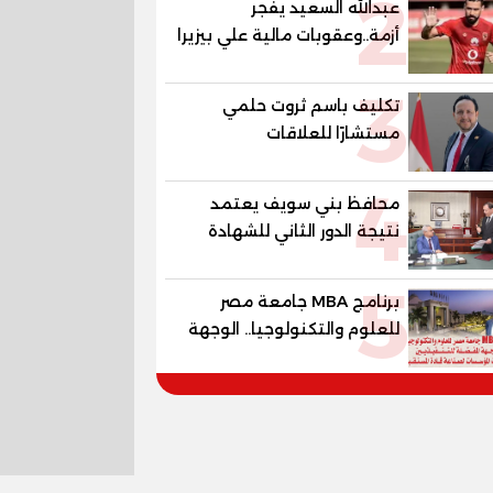
2
عبدالله السعيد يفجر
أزمة..وعقوبات مالية علي بيزيرا
وبانزا
3
تكليف باسم ثروت حلمي
مستشارًا للعلاقات
الدبلوماسية وعضوًا بالهيئة
4
الاستشارية العليا لمنظمة
محافظ بني سويف يعتمد
«جاد جمينت يوإن»
نتيجة الدور الثاني للشهادة
الإعدادية العامة بنسبة
5
79.9% نظامي ...و69.55%
برنامج MBA جامعة مصر
منازل.. و70.56% للمهنية ..
للعلوم والتكنولوجيا.. الوجهة
و100% للصُم وضعاف السمع
المفضلة للتنفيذيين وقيادات
والنور للمكفوفين
المؤسسات لصناعة قادة
المستقبل