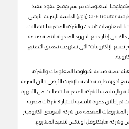
وتكنولوجيا المعلومات مراسم توقيع عقود تنفيذ
مشروع تصميم وتطوير أجهزة الاتصالات الطرفية CPE Router (راوتر) الداعمة للإنترنت الأرضى
ا المعلومات "ايتيدا"، والشركة المصرية للاتصالات،
ى ذلك فى إطار دفع الجهود المبذولة لتنمية صناعة
صر تصنع الإلكترونيات" التى تستهدف تعميق التصنيع
رونية.
ئة تنمية صناعة تكنولوجيا المعلومات والشركة
ع أجهزة طرفية خاصة بالإنترنت الأرضى فائق السرعة
 والإقليمية للشركة المصرية للاتصالات من الأجهزة
من خلال الاعتماد على التصنيع المحلي؛ حيث تم إطلاق دعوة تنافسية لاختيار 3 شركات مصرية
يار المشروعات المقدمة من شركة السويدى الكتروميتر
نس وشركة هايتكنوفل اوبتكس لتنفيذ المشروع.