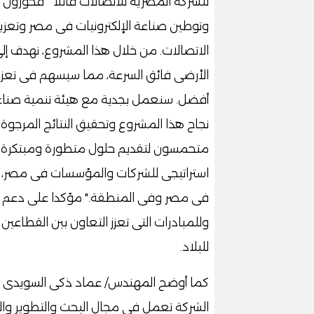
للشركة المصرية للاتصالات قائلاً " فخورون
وتوطين صناعة الإلكترونيات فى مصر وتعزي
الاتصالات. من خلال هذا المشروع، نهدف إلى 
الأرضى فائق السرعة، مما سيسهم فى تعزيز ت
أفضل. سنعمل بجدية مع هيئة تنمية صناعة 
نجاح هذا المشروع وتحقيق النتائج المرجوة 
متحمسون لتقديم حلول متطورة ومبتكرة تل
استراتيجى للشركات والمؤسسات فى مصر، و
فى مصر وفى المنطقة." مؤكدا على دعم الم
وللمبادرات التى تعزز التعاون بين القطاعين
للبلاد.
كما أوضح المهندس/ عماد ذكى السويدى الر
الشركة تعمل فى مجال البحث والتطوير وال