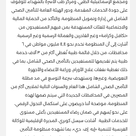
ومجمع الإسماعيلية الطبي، ومركز طب الأسرة بالشهداء، للوقوف
على جودة الخدمات المقدمة، ودور الهيئة العامة للتأمين الصحي
الشامل في إدارة وتمويل المنظومة، والتأكد من الحماية المالية
والاجتماعية للفئات المستهدفة بمن فيهم المستفيدون من
«تكافل وكرامة» وغير القادرين والعمالة الرسمية وغير الرسمية.
أشارت إلى أن المنظومة تخدم نحو ٤,٤ مليون مواطن في ٦
محافظات، من خلال قائمة طبية تُغطي أكثر من ٣ آلاف خدمة
طبية يتم تقديمها للمستفيدين بالتأمين الصحي الشامل، بما في
ذلك تغطية نفقات علاج الأورام، وزراعة الأعضاء والأجهزة
التعويضية، وغيرها، ونستهدف سرعة التوسع في مد مظلة
التأمين الصحي الشامل هذا العام والسنوات التالية لملايين أكثر من
المصريين في المحافظات الجديدة التي سيتم ضمها لهذه
المنظومة، موضحة أننا حريصون على استكمال التحول الرقمي،
على نحو يُسهم في ضمان رضاء المستفيدين بأعلى مستوى
للخدمات الطبية. أشادت سيسل كوبري، المديرة الإقليمية للوكالة
الفرنسية للتنمية «إيه. إف. دي»، بما تشهده منظومة التأمين