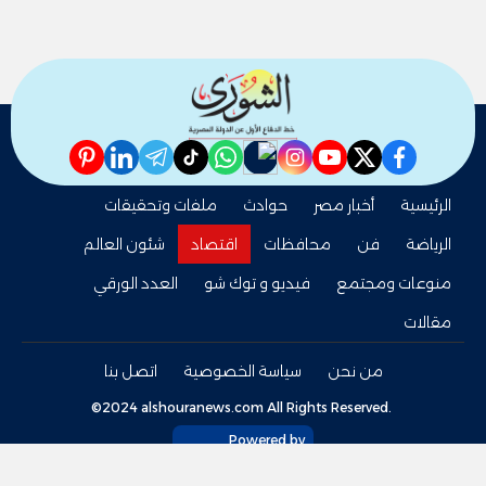
pinterest
linkedin
telegram
whatsapp
tiktok
instagram
nabd
youtube
twitter
facebook
الرئيسية
أخبار مصر
حوادث
ملفات وتحقيقات
الرياضة
فن
محافظات
اقتصاد
شئون العالم
منوعات ومجتمع
فيديو و توك شو
العدد الورقي
مقالات
من نحن
سياسة الخصوصية
اتصل بنا
©2024 alshouranews.com All Rights Reserved.
Powered by
tel