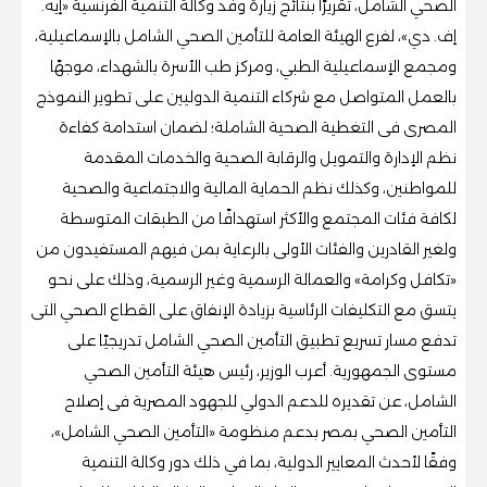
الصحي الشامل، تقريرًا بنتائج زيارة وفد وكالة التنمية الفرنسية «إيه.
إف. دي»، لفرع الهيئة العامة للتأمين الصحي الشامل بالإسماعيلية،
ومجمع الإسماعيلية الطبي، ومركز طب الأسرة بالشهداء، موجهًا
بالعمل المتواصل مع شركاء التنمية الدوليين على تطوير النموذج
المصرى فى التغطية الصحية الشاملة؛ لضمان استدامة كفاءة
نظم الإدارة والتمويل والرقابة الصحية والخدمات المقدمة
للمواطنين، وكذلك نظم الحماية المالية والاجتماعية والصحية
لكافة فئات المجتمع والأكثر استهدافًا من الطبقات المتوسطة
ولغير القادرين والفئات الأولى بالرعاية بمن فيهم المستفيدون من
«تكافل وكرامة» والعمالة الرسمية وغير الرسمية، وذلك على نحو
يتسق مع التكليفات الرئاسية بزيادة الإنفاق على القطاع الصحي التى
تدفع مسار تسريع تطبيق التأمين الصحي الشامل تدريجيًا على
مستوى الجمهورية. أعرب الوزير، رئيس هيئة التأمين الصحي
الشامل، عن تقديره للدعم الدولي للجهود المصرية فى إصلاح
التأمين الصحي بمصر بدعم منظومة «التأمين الصحي الشامل»،
وفقًا لأحدث المعايير الدولية، بما في ذلك دور وكالة التنمية