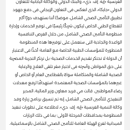
الفرنسية «إيه. إف. دي»، والبنك الدولي والوكالة اليابانية للتعاون
الدولي «جايكا»، الذى انعكس فى التعاون الإيجابي فى دفع جهود
تطبيق التأمين الصحي الشامل، موضحًا أننا نستهدف دورًا أكبر
للقطاع الطبي الخاص ليكون شريكًا رئيسيًا فى توفير الخدمات وإدارة
منظومة التأمين الصحي الشامل، من خلال الفرص التنافسية
الواعدة والجاذبة التى ستعمل على توفيرها هذه المنظومة
المتطورة للمؤسسات الطبية الخاصة مع العامة؛ أخذًا فى الاعتبار
أن الدولة لا تحتكر تقديم الخدمات الصحية؛ بل ترتكز التجربة المصرية
على حق المواطن وأسرته فى اختيار مقر تلقى العلاج والرعاية
الصحية الشاملة والمتكاملة سواءً بالقطاعين العام أو الخاص أو
غيرهما بالمؤسسات الصحية المعتمدة؛ استهدافًا لرفع معدلات
رضاء المواطنين. قالت مي فريد معاون وزير المالية، المدير
التنفيذي للتأمين الصحي الشامل، إنه تم تنسيق برنامج زيارة وفد
وكالة التنمية الفرنسية «إيه. إف. دي»، لاطلاعه على تطورات تنفيذ
المنظومة بمحافظات المرحلة الأولى؛ بما في ذلك الزيارات
الميدانية لفرع الهيئة العامة للتأمين الصحي الشامل بالإسماعيلية،