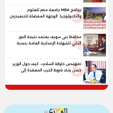
3
برنامج MBA جامعة مصر للعلوم
والتكنولوجيا.. الوجهة المفضلة للتنفيذيين
وقيادات المؤسسات لصناعة قادة
المستقبل
4
محافظ بني سويف يعتمد نتيجة الدور
الثاني للشهادة الإعدادية العامة بنسبة
79.9% نظامي ...و69.55% منازل.. و70.56%
للمهنية .. و100% للصُم وضعاف السمع
5
والنور للمكفوفين
«مهندس خارطة السلام».. كيف حول الوزير
حسن رشاد شروط الحرب المعقدة إلى
"خارطة طريق" للانسحاب والإعمار؟