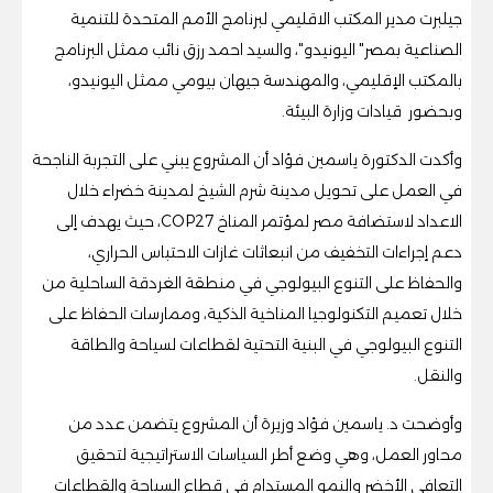
جيلبرت مدير المكتب الاقليمي لبرنامج الأمم المتحدة للتنمية
الصناعية بمصر" اليونيدو"، والسيد احمد رزق نائب ممثل البرنامج
بالمكتب الإقليمي، والمهندسة جيهان بيومي ممثل اليونيدو،
وبحضور قيادات وزارة البيئة.
وأكدت الدكتورة ياسمين فؤاد أن المشروع يبني على التجربة الناجحة
في العمل على تحويل مدينة شرم الشيخ لمدينة خضراء خلال
الاعداد لاستضافة مصر لمؤتمر المناخ COP27، حيث يهدف إلى
دعم إجراءات التخفيف من انبعاثات غازات الاحتباس الحراري،
والحفاظ على التنوع البيولوجي في منطقة الغردقة الساحلية من
خلال تعميم التكنولوجيا المناخية الذكية، وممارسات الحفاظ على
التنوع البيولوجي في البنية التحتية لقطاعات لسياحة والطاقة
والنقل.
وأوضحت د. ياسمين فؤاد وزيرة أن المشروع يتضمن عدد من
محاور العمل، وهي وضع أطر السياسات الاستراتيجية لتحقيق
التعافي الأخضر والنمو المستدام في قطاع السياحة والقطاعات