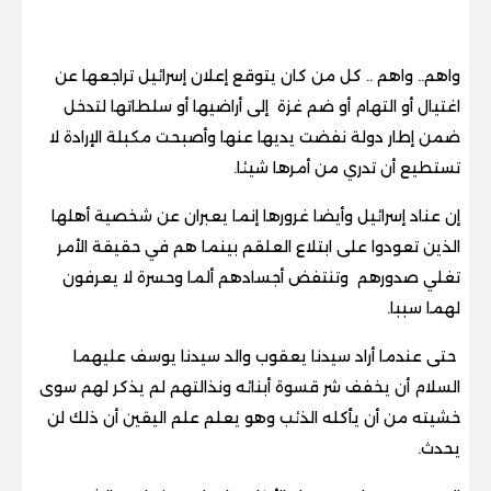
واهم.. واهم .. كل من كان يتوقع إعلان إسرائيل تراجعها عن
اغتيال أو التهام أو ضم غزة إلى أراضيها أو سلطاتها لتدخل
ضمن إطار دولة نفضت يديها عنها وأصبحت مكبلة الإرادة لا
تستطيع أن تدري من أمرها شيئا.
إن عناد إسرائيل وأيضا غرورها إنما يعبران عن شخصية أهلها
الذين تعودوا على ابتلاع العلقم بينما هم في حقيقة الأمر
تغلي صدورهم وتنتفض أجسادهم ألما وحسرة لا يعرفون
لهما سببا.
حتى عندما أراد سيدنا يعقوب والد سيدنا يوسف عليهما
السلام أن يخفف شر قسوة أبنائه ونذالتهم لم يذكر لهم سوى
خشيته من أن يأكله الذئب وهو يعلم علم اليقين أن ذلك لن
يحدث.