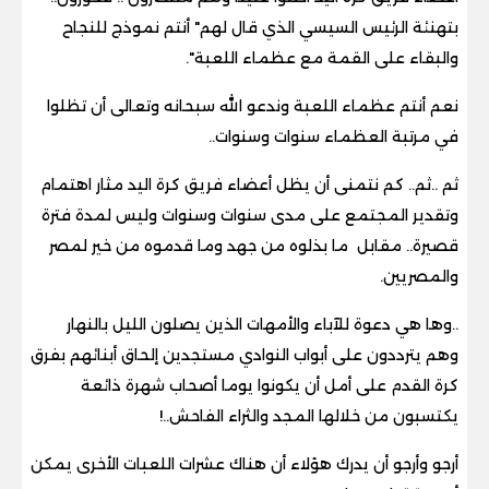
بتهنئة الرئيس السيسي الذي قال لهم" أنتم نموذج للنجاح
والبقاء على القمة مع عظماء اللعبة".
نعم أنتم عظماء اللعبة وندعو الله سبحانه وتعالى أن تظلوا
في مرتبة العظماء سنوات وسنوات..
ثم ..ثم.. كم نتمنى أن يظل أعضاء فريق كرة اليد مثار اهتمام
وتقدير المجتمع على مدى سنوات وسنوات وليس لمدة فترة
قصيرة.. مقابل ما بذلوه من جهد وما قدموه من خير لمصر
والمصريين.
..وها هي دعوة للآباء والأمهات الذين يصلون الليل بالنهار
وهم يترددون على أبواب النوادي مستجدين إلحاق أبنائهم بفرق
كرة القدم على أمل أن يكونوا يوما أصحاب شهرة ذائعة
يكتسبون من خلالها المجد والثراء الفاحش..!
أرجو وأرجو أن يدرك هؤلاء أن هناك عشرات اللعبات الأخرى يمكن