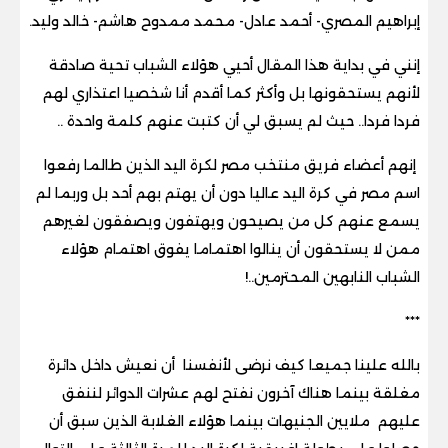
إبراهيم المصري- أحمد عادل- محمد ممدوح هاشم- خالد وليد.
إنني في بداية هذا المقال أحيي هؤلاء الشباب تحية صادقة
لأنهم يستحقونها بل وأكثر كما أقدم أنا شخصيا اعتذاري لهم
فردا فردا.. حيث لم يسبق لي أن كتبت عنهم كلمة واحدة ..
إنهم أعضاء فريق منتخب مصر لكرة اليد الذين طالما رفعوا
اسم مصر في كرة اليد عاليا دون أن يهتم بهم أحد بل وربما لم
يسمع عنهم كل من يصيحون ويهتفون ويصفقون لغيرهم
ممن لا يستحقون أن ينالوا اهتماما يفوق اهتمام هؤلاء
الشباب النابهين المحترمين..!
***
بالله علينا جميعا كيف نرضى لأنفسنا أن نعيش داخل دائرة
مغلقة بينما هناك آخرون نفتح لهم عشرات الدوائر لننفق
عليهم ملايين الجنيهات بينما هؤلاء الغلابة الذين سبق أن