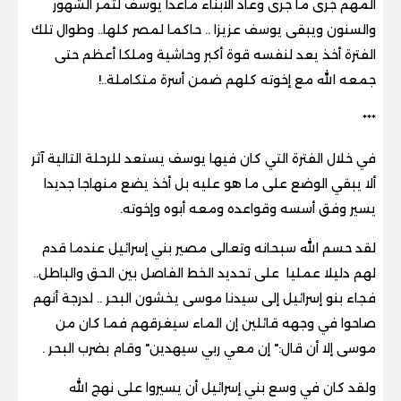
المهم جرى ما جرى وعاد الأبناء ماعدا يوسف لتمر الشهور
والسنون ويبقى يوسف عزيزا .. حاكما لمصر كلها.. وطوال تلك
الفترة أخذ يعد لنفسه قوة أكبر وحاشية وملكا أعظم حتى
جمعه الله مع إخوته كلهم ضمن أسرة متكاملة..!
***
في خلال الفترة التي كان فيها يوسف يستعد للرحلة التالية آثر
ألا يبقي الوضع على ما هو عليه بل أخذ يضع منهاجا جديدا
يسير وفق أسسه وقواعده ومعه أبوه وإخوته.
لقد حسم الله سبحانه وتعالى مصير بني إسرائيل عندما قدم
لهم دليلا عمليا على تحديد الخط الفاصل بين الحق والباطل..
فجاء بنو إسرائيل إلى سيدنا موسى يخشون البحر .. لدرجة أنهم
صاحوا في وجهه قائلين إن الماء سيغرقهم فما كان من
موسى إلا أن قال:" إن معي ربي سيهدين" وقام بضرب البحر .
ولقد كان في وسع بني إسرائيل أن يسيروا على نهج الله