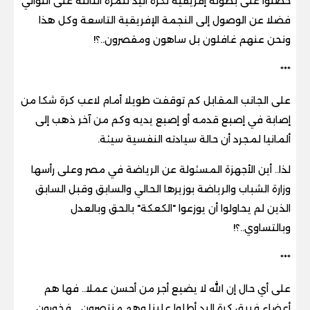
حصلوا على بطولة إفريقية لكرة اليد للمرة الثالثة على التوالي
فضلا عن الوصول إلى النجمة الإفريقية التاسعة وكل هذا
ونحن عنهم غافلون بل ساهون ومقصرون..؟!
***
على الجانب المقابل كم توقفت طويلا أمام لاعب كرة شكا من
إصابة في إصبع قدمه أو إصبع يديه وكم من آخر ذهب إلى
ألمانيا لمجرد أن حالة سيادته النفسية سيئة.
لذا.. أين الأجهزة المسئولة عن الرياضة في مصر وعلى رأسها
وزارة الشباب والرياضة بوزيرها الحالي والسابق وقبل السابق
الذين لم يحاولوا أن يوزعوا "الكعكة" بالحق وبالعدل
وبالتساوي..؟!
***
على أي حال إن الله لا يضيع أجر من أحسن عملا.. فها هم
أعضاء فريق كرة اليد أطلوا علينا وهم منتصرون .. فخورون..