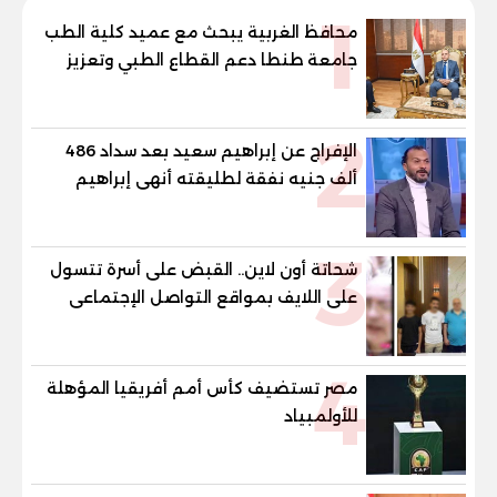
1
محافظ الغربية يبحث مع عميد كلية الطب
جامعة طنطا دعم القطاع الطبي وتعزيز
الاستفادة من الخبرات الأكاديمية
2
الإفراج عن إبراهيم سعيد بعد سداد 486
ألف جنيه نفقة لطليقته أنهى إبراهيم
سعيد، لاعب الأهلي ومنتخب مصر السابق،
إجراءات خروجه من قسم شرطة مدينة نصر،
3
عقب سداد مبلغ 486 ألف جنيه قيمة
شحاتة أون لاين.. القبض على أسرة تتسول
المتجمد من نفقة مصروفا
على اللايف بمواقع التواصل الإجتماعى
4
مصر تستضيف كأس أمم أفريقيا المؤهلة
للأولمبياد