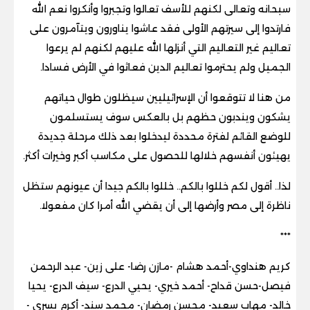
سبحانه وتعالى لكنهم للأسف تعالوا وتجبروا وأنكروا نعم الله
فارتدوا إلى سيرتهم الأولى فقد عاشوا يناورون ويتآمرون على
تعاليم غير التعاليم التي أنزلها الله عليهم لكنهم لم يرعوا
الجميل ولم يحترموا تعاليم الدين فعاثوا في الأرض فسادا.
من هنا لا تتوقعوا أن الإسرائيليين سيظلون طوال حياتهم
يشكون ويندبون حظهم بل بالعكس سوف يستسلمون
للوضع القائم لفترة محددة ليدخلوا بعد ذلك مرحلة جديدة
يهيئون أنفسهم خلالها للحصول على مكاسب أكبر وخيرات أكثر.
لذا.. أقول لكم خللوا بالكم.. خللوا بالكم جيدا أن عيونهم ستظل
ناظرة إلى مصر وأرضها إلى أن يقضي الله أمرا كان مفعولا.
***
كريم هنداوي-أحمد هشام -مازن رضا- على زين- عبد الرحمن
فيصل-حسن قداح- أحمد خيري- يحيي الدرع- سيف الدرع- يحيا
خالد- مهاب سعيد- محسن رمضان- محمد سند- أكرم يسري -