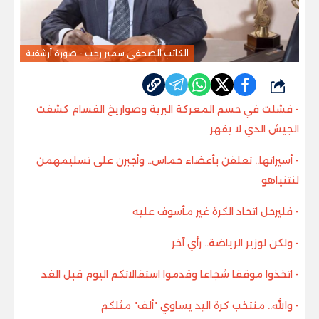
الكاتب الصحفى سمير رجب - صورة أرشفية
شارك
- فشلت في حسم المعركة البرية وصواريخ القسام كشفت
الجيش الذي لا يقهر
- أسيراتها.. تعلقن بأعضاء حماس.. وأجبرن على تسليمهمن
لنتنياهو
- فليرحل اتحاد الكرة غير مأسوف عليه
-
ولكن لوزير الرياضة.. رأي آخر
- اتخذوا موقفا شجاعا وقدموا استقالاتكم اليوم قبل الغد
- والله.. منتخب كرة اليد يساوي "ألف" مثلكم