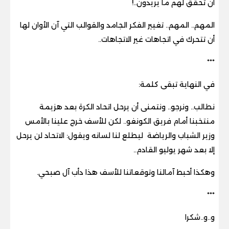
أن تحقق لهم ما يريدون..!
المهم.. المهم.. تغيير الفكر الجامد والقوالب التي آن الأوان لها
أن تتحرك في اتجاهات غير الاتجاهات..
***
في النهاية تبقى كلمة:
نطالب.. ونرجو.. ونتمنى أن يرحل اتحاد الكرة بعد هزيمة
منتخبنا أمام فريق الكونغو.. لكن للأسف خرج علينا بالأمس
وزير الشباب والرياضة ليطلع لنا لسانه ويقول: الاتحاد لن يرحل
إلا بعد شهر يوليو القادم..
وهكذا أحبط آمالنا وتوقعاتنا للأسف هذا دأب آل صبحي.
***
و..و..شكرا