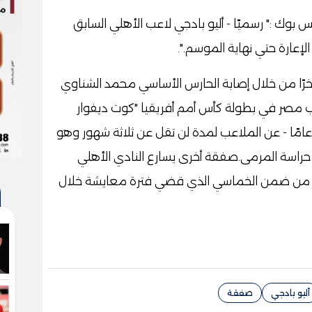
ك :" رسميًا - أليو بادجي لاعب الأهلي السابق
لإعارة حتي نهاية الموسم.".
رًا من خلال إصابة الحارس الأساسي محمد الشناوي
 مصر في بطولة كأس أمم أفريقيا "كوت ديفوار
202".ومن المقرر أن يغيب الشناوي - 35 عامًا - عن الملاعب لمدة لن تقل عن ثلاثة شهور وهو
 حراسة المرمى.صفقة أخرى يسارع النادي الأهلي
ي من ضمن الخماسي الذي قضي فترة معايشة خلال
أليو بادجي
صفقة