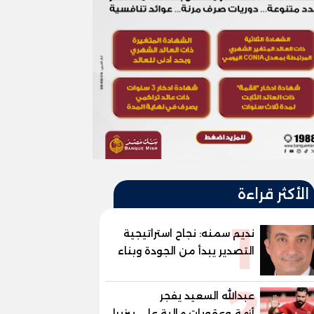
الأكثر قراءة
1
نديم سمنه: نجاح استراتيجية
التصدير يبدأ من الجودة وبناء
الثقة في شعار "صنع في
2
مصر"
عبدالله السعيد يفجر
أزمة..وعقوبات مالية علي بيزيرا