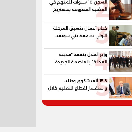
2
السجن 10 سنوات للمتهم في
القضية المعروفة بمستريح
البيض
3
ختام أعمال تنسيق المرحلة
الأولى بجامعة بني سويف..
1148 طالبًا وطالبة سجلوا
4
رغباتهم
وزير العدل يتفقد "مدينة
العدالة" بالعاصمة الجديدة
وبرفقته رئيسا هيئة قضايا
5
الدولة وهيئة النيابة الإدارية
15.8 ألف شكوى وطلب
واستفسار لقطاع التعليم خلال
يوليو.. استجابة فعالة لشكاوى
الطلاب وأولياء الأمور