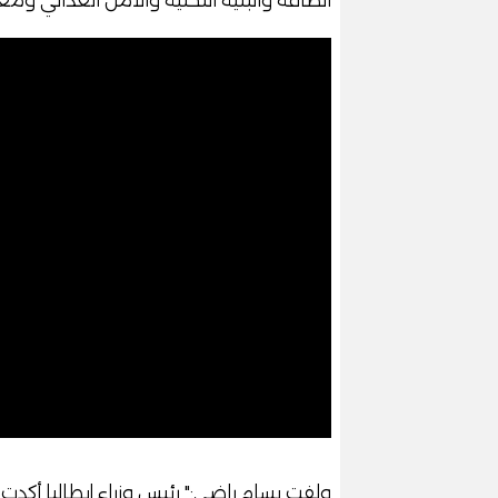
ولفت بسام راضي:" رئيس وزراء إيطاليا أكدت 