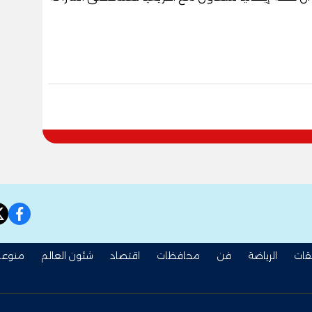
book
قات
الرياضة
فن
محافظات
اقتصاد
شئون العالم
منوعا