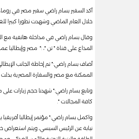
أكد السفير بسام راضي سفير مصر في روما، 
خلال العام الماضي وشهدت تطورا كبيرا للغ
وقال بسام راضي في مداخلة هاتفية مع الإع
المذاع على قناة " تن "، :" مصر وإيطاليا عم
أضاف بسام راضي:" تم إحاطة الجانب الإيطال
الممكنة مع مصر والسفارة المصرية بذلت م
وتابع بسام راضي:" شهدنا حجم زيارات على م
كافة المجالات ".
واكمل بسام راضي:" مؤتمر إيطاليا أفريقيا ي
نيابة عن الرئيس السيسي، ويتم استعراض خطة
الطاقة والبنية التحتية والأمن الغذائي ومعا