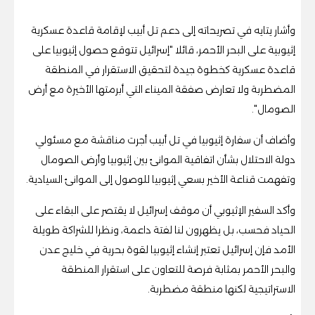
وأشار يتايه في تصريحاته إلى دعم تل أبيب لإقامة قاعدة عسكرية
إثيوبية على البحر الأحمر، قائلا "إسرائيل تتوقع حصول إثيوبيا على
قاعدة عسكرية كخطوة جيدة لتحقيق الاستقرار في المنطقة
المضطربة ولا تعارض صفقة الميناء التي أبرمتها الأخيرة مع أرض
الصومال".
وأضاف أن سفارة إثيوبيا في تل أبيب أجرت مناقشة مع مسئولي
دولة الاحتلال بشأن اتفاقية الموانئ بين إثيوبيا وأرض الصومال
وتفهمت قناعة الأخير بسعي إثيوبيا للوصول إلى الموانئ السيادية.
وأكد السفير الإثيوبي أن موقف إسرائيل لا يقتصر على البقاء على
الحياد فحسب، بل يظهرون لنا لفتة داعمة، ونظرا للشراكة طويلة
الأمد فإن إسرائيل تعتبر إنشاء إثيوبيا لقوة بحرية في خليج عدن
والبحر الأحمر بمثابة فرصة للتعاون على استقرار المنطقة
الاستراتيجية لكنها منطقة مضطربة.