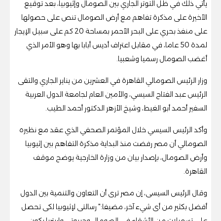
يأتي ذلك في ظل التوتر الجاري بين الصومال وإثيوبيا، بعد توقيع
الأخيرة على مذكرة تفاهم مع أرض الصومال تنص على حصولها
على منفذ بحري على البحر الأحمر بمساحة 20 كم على سبيل الإيجار
لمدة 50 عاما، في مقابل اعتراف أديس أبابا بها وهو الأمر الذي
أغضب الصومال رسميا وشعبيا.
وزار الرئيس الصومالي القاهرة في العشرين من يناير الجاري والتقى
الرئيس عبد الفتاح السيسي، والأمين العام لجامعة الدول العربية
السفير أحمد أبو الغيط، وشيخ الأزهر الدكتور أحمد الطيب.
وأكد الرئيس السيسي خلال المؤتمر الصحفي الذي عقد مع نظيره
الصومالي أن مصر رفضت منذ البداية مذكرة التفاهم بين إثيوبيا
وأرض الصومال، بإصدار بيان من وزارة الخارجية يوضح موقف
القاهرة.
وقال الرئيس السيسى، إن مصر ترى أن التعاون والتنمية بين الدول
أفضل بكثير من أى شيء آخر، مضيفا:" رسالتى لإثيوبيا لكى تحصل
على تسهيلات من الأشقاء فى الصومال وجيبوتى وإريتريا يكون