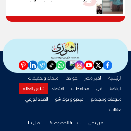
pinterest
linkedin
telegram
whatsapp
tiktok
instagram
nabd
youtube
twitter
facebook
الرئيسية
أخبار مصر
حوادث
ملفات وتحقيقات
الرياضة
فن
محافظات
اقتصاد
شئون العالم
منوعات ومجتمع
فيديو و توك شو
العدد الورقي
مقالات
من نحن
سياسة الخصوصية
اتصل بنا