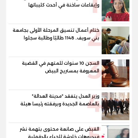
1
وإيقاعات ساخنة في أحدث كليباتها
2
ختام أعمال تنسيق المرحلة الأولى بجامعة
بني سويف.. 1148 طالبًا وطالبة سجلوا
رغباتهم
3
السجن 10 سنوات للمتهم في القضية
المعروفة بمستريح البيض
4
وزير العدل يتفقد "مدينة العدالة"
بالعاصمة الجديدة وبرفقته رئيسا هيئة
قضايا الدولة وهيئة النيابة الإدارية
5
القبض على صانعة محتوى بتهمة نشر
فيديوهات خادشة للحياء بالدقهلية