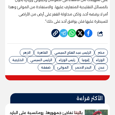
بالمسائل التقليدية المتعارف عليها، والاستفادة من الموانئ وهذا
أمر لا يرفضه أحد، ولكن محاولة القفز على أرض من الأراضى
للسيطرة عليها فلن يوافق أحد على ذلك".
شارك
مصر
الرئيس عبد الفتاح السيسي
القاهرة
الازهر
الوزراء
إثيوبيا
رئيس الوزراء
الرئيس السيسي
الخارجية
عدن
البحر الاحمر
الموانئ
صفقة
الأكثر قراءة
يالينا تفاجئ جمهورها.. رومانسية على البارد