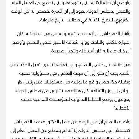
وأوضح أن حالة الكتابة التي يشهدها، والتي تجمع بين العمل العام
والعمل بمجلس الدولة، تعود إلى أن الأسرة تخصص له كل الوقت
الضروري، ليتفرغ للكتابة في مجالات التاريخ والرواية.
وأشار الدمرداش إلى أنه عندما تم سؤاله عن من سيناقشه، كان
اختياره للكاتب والباحث ووزير الثقافة الأسبق حلمي النمنم. وأوضح
أن ذلك جاء لأنه كان أستاذ له ولأجيال عديدة.
من جانبه، قال حلمي النمنم، وزير الثقافة الأسبق: "قبل الحديث عن
الكتب، يجب أن نشير إلى أن مهنة القاضي هي مسؤولية صعبة
وثقيلة جدًا، فمن واقع ما توليته من مسئوليات مثل رئيس دار
الهلال إلى وزير الثقافة، كان هناك مستشارون من مجلس الدولة
يقومون بوضع الخطط القانونية للمؤسسات الثقافية لتجنب
الأخطاء."
وأضاف النمنم أن على الرغم من عمل الدكتور محمد الدمرداش
كمستشار في مجلس الدولة، إلا أنه لم ينقطع عن العمل العام إلى
جانب كتابته الإبداعية التاريخية. وأشار إلى أن معرفته بالكاتب محمد