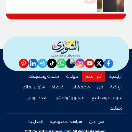
صاحبه المريض نفسيا
pinterest
linkedin
telegram
whatsapp
tiktok
instagram
nabd
youtube
twitter
facebook
الرئيسية
أخبار مصر
حوادث
ملفات وتحقيقات
الرياضة
فن
محافظات
اقتصاد
شئون العالم
منوعات ومجتمع
فيديو و توك شو
العدد الورقي
مقالات
من نحن
سياسة الخصوصية
اتصل بنا
©2024 alshouranews.com All Rights Reserved.