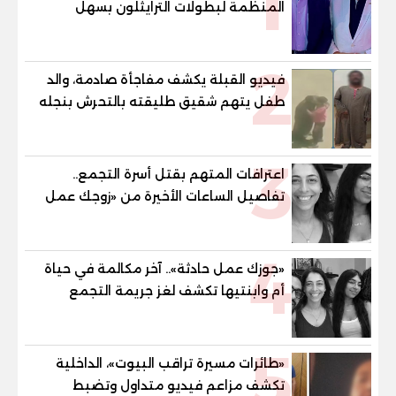
1
المنظمة لبطولات الترايثلون بسهل
حشيش
2
فيديو القبلة يكشف مفاجأة صادمة، والد
طفل يتهم شقيق طليقته بالتحرش بنجله
في القليوبية
3
اعترافات المتهم بقتل أسرة التجمع..
تفاصيل الساعات الأخيرة من «زوجك عمل
حادثة» حتى إطلاق النار
4
«جوزك عمل حادثة».. آخر مكالمة في حياة
أم وابنتيها تكشف لغز جريمة التجمع
الخامس
5
«طائرات مسيرة تراقب البيوت»، الداخلية
تكشف مزاعم فيديو متداول وتضبط