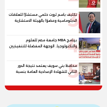
3
تكليف باسم ثروت حلمي مستشارًا للعلاقات
الدبلوماسية وعضوًا بالهيئة الاستشارية
العليا لمنظمة «جاد جمينت يوإن»
4
برنامج MBA جامعة مصر للعلوم
والتكنولوجيا.. الوجهة المفضلة للتنفيذيين
وقيادات المؤسسات لصناعة قادة
المستقبل
5
محافظ بني سويف يعتمد نتيجة الدور
الثاني للشهادة الإعدادية العامة بنسبة
79.9% نظامي ...و69.55% منازل.. و70.56%
للمهنية .. و100% للصُم وضعاف السمع
والنور للمكفوفين