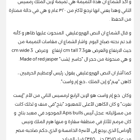
و اكد الشماع ان هذه التميمة هي تميمة لإبن الملك رمسيس
الثاني وهذا يعني انها ترجع لأكثر من ٣٢٠٠ عام و هي في حالة ممتازة
من الحفظ .
و قال الشماع ان النص الهيروغليفي المنحوت عليها ظاهر و كأنه
قد تم نحته صباح اليوم. واشار الشماع ان مقاسات التميمة من
حيث الارتفاع والعرض هو7.3 cm tall ارتفاع ‏ و‏عرض 3 cm wide
و هي منحوتة من حجر ال "جاسبر يَشب" Made of red jasper.
كما أشار ان النص الهيروغليفي يقول: رئيس أوعظيم الحرفيين ،
كاهن "سِم"و إبن الملك ، خع إم واست".
وكان خع إم واست هو الإبن الرابع لرمسيس الثاني من الأم "إيست
نفرت" و كان الكاهن الأعلى للمعبود "بتح"في منف و لذلك كانت
من مسؤلياته: عجل أبيس Apis bulls الموجود في معبد بتاح. و
كان مرمم للآثار في منطقة سقارة و منها هرم الملك ونيس
[أوناس] الذي يرجع إلى الأسرة الخامسة،و الذي حكم صاحبه مصر
من عام ٢٣٧٥ حتى ٢٣٤٥ قبل الميلاد .