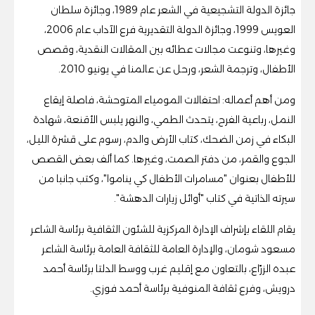
جائزة الدولة التشجيعية في الشعر عام 1989، وجائزة سلطان
العويس 1999، وجائزة الدولة التقديرية فرع الآداب عام 2006،
وغيرها، وتنوعت مجالات عطائه بين المقالات النقدية، وقصص
الأطفال، وترجمة الشعر، ورحل عن عالمنا في يونيو 2010.
ومن أهم أعماله: احتفالات المومياء المتوحشة، فاصلة إيقاع
النمل، رباعية الفرح، يتحدث الطمي، والنهر يلبس الأقنعة، شهادة
البكاء في زمن الضحك، كتاب الأرض والدم، رسوم على قشرة الليل،
الجوع والقمر، من دفتر الصمت، وغيرها. كما ألف بعض القصص
للأطفال بعنوان "مسامرات الأطفال كي يناموا"، وكتب جانبا من
سيرته الذاتية في كتاب "أوائل زيارات الدهشة".
يقام اللقاء بإشراف الإدارة المركزية للشئون الثقافية برئاسة الشاعر
مسعود شومان، والإدارة العامة للثقافة العامة برئاسة الشاعر
عبده الزرّاع، بالتعاون مع إقليم غرب ووسط الدلتا برئاسة أحمد
درويش، وفرع ثقافة المنوفية برئاسة أحمد فوزي.