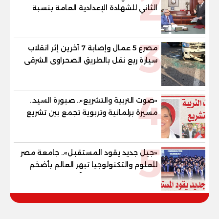
2
الثاني للشهادة الإعدادية العامة بنسبة
79.9% نظامي ...و69.55% منازل.. و70.56%
للمهنية .. و100% للصُم وضعاف السمع
3
والنور للمكفوفين
مصرع 5 عمال وإصابة 7 آخرين إثر انقلاب
سيارة ربع نقل بالطريق الصحراوى الشرقى
4
«صوت التربية والتشريع».. صبورة السيد..
مسيرة برلمانية وتربوية تجمع بين تشريع
القوانين وصناعة الأجيال لبناء الإنسان
المصري
5
«جيل جديد يقود المستقبل».. جامعة مصر
للعلوم والتكنولوجيا تبهر العالم بأضخم
ملحمة تخرج وتصنع جيلًا ذهبيًا يغزو سوق
العمل