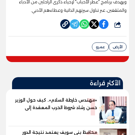
ويهدف برنامج "عطر الأحباب" لإحياء ذكرى الراحلين من الأدباء
والمثقفين، عبر تناول سيرتهم الذاتية وعطاءهم الأدبي.
شارك
الأرض
عمرو
الأكثر قراءة
1
«مهندس خارطة السلام».. كيف حول الوزير
حسن رشاد شروط الحرب المعقدة إلى
"خارطة طريق" للانسحاب والإعمار؟
محافظ بني سويف يعتمد نتيجة الدور