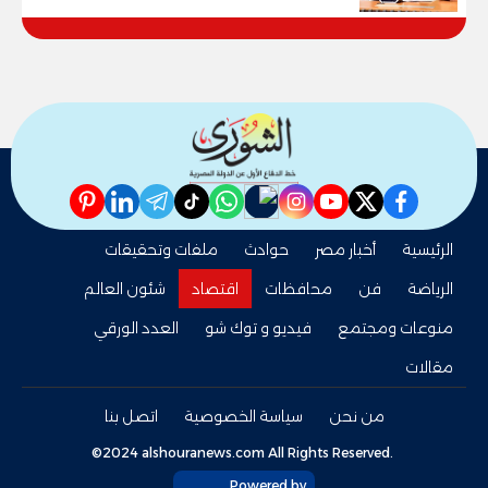
pinterest
linkedin
telegram
whatsapp
tiktok
instagram
nabd
youtube
twitter
facebook
الرئيسية
أخبار مصر
حوادث
ملفات وتحقيقات
الرياضة
فن
محافظات
اقتصاد
شئون العالم
منوعات ومجتمع
فيديو و توك شو
العدد الورقي
مقالات
من نحن
سياسة الخصوصية
اتصل بنا
©2024 alshouranews.com All Rights Reserved.
Powered by