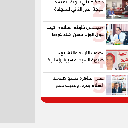
2
محافظ بني سويف يعتمد
المستقبل
نتيجة الدور الثاني للشهادة
الإعدادية العامة بنسبة
3
79.9% نظامي ...و69.55%
«مهندس خارطة السلام».. كيف
منازل.. و70.56% للمهنية ..
حول الوزير حسن رشاد شروط
و100% للصُم وضعاف السمع
الحرب المعقدة إلى "خارطة
والنور للمكفوفين
4
طريق" للانسحاب والإعمار؟
«صوت التربية والتشريع»..
صبورة السيد.. مسيرة برلمانية
وتربوية تجمع بين تشريع
5
القوانين وصناعة الأجيال لبناء
عقل القاهرة ينسج هندسة
الإنسان المصري
السلام بغزة.. وقنبلة دعم
الكهرباء تفجر الموازنة