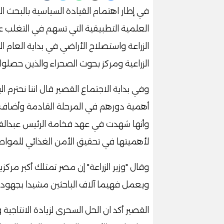
في إطار اهتمام القيادة السياسية بالبحث ال
العلمية التطبيقية التي تسهم في التغلب عل
الزراعة واستصلاح الأراضي في بداية العام ا
الزراعية ومركز بحوث الصحراء والذين حصلوا
وفي بداية الاجتماع القصير قال اننا نحترم 
أهمية دورهم في المرحلة القادمة وأضاف ا
وأنها شهدت في عهد فخامة الرئيس عبدالفت
لأهميتها في تحقيق الأمن الغذائي للمواط
وقال "وزير الزراعة" إن مصر تمتلك أكبر مرك
ويعمل فهيما آلاف الباحثين مشيدا بجهودهم
القصير أكد ان الحل السحرى لزيادة الانتاجي