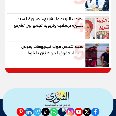
"خارطة طريق" للانسحاب والإعمار؟
4
«صوت التربية والتشريع».. صبورة السيد..
مسيرة برلمانية وتربوية تجمع بين تشريع
القوانين وصناعة الأجيال لبناء الإنسان
المصري
5
ضبط شخص فبرك فيديوهات يعرض
استرداد حقوق المواطنين بالقوة
pinterest
linkedin
telegram
whatsapp
tiktok
instagram
nabd
youtube
twitter
facebook