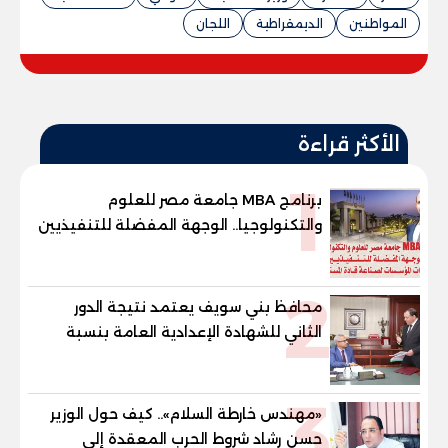
المواطنين
الديمقراطية
اللجان
الأكثر قراءة
1
برنامج MBA جامعة مصر للعلوم
والتكنولوجيا.. الوجهة المفضلة للتنفيذيين
وقيادات المؤسسات لصناعة قادة
المستقبل
2
محافظ بني سويف يعتمد نتيجة الدور
الثاني للشهادة الإعدادية العامة بنسبة
79.9% نظامي ...و69.55% منازل.. و70.56%
للمهنية .. و100% للصُم وضعاف السمع
3
والنور للمكفوفين
«مهندس خارطة السلام».. كيف حول الوزير
حسن رشاد شروط الحرب المعقدة إلى