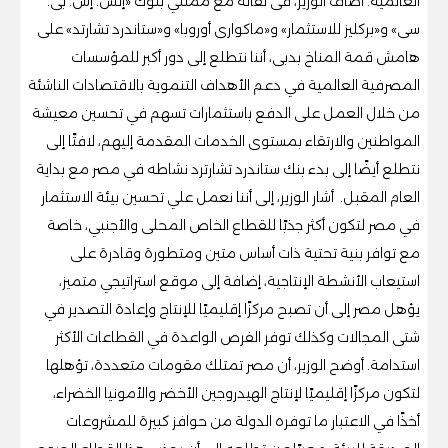
العالمية. أضاف الوزير، فى لقائه مع ممثلي بنوك «إتش. إس. بى.
سى» و«بركليز للاستثمار» و«ماكوارى أوروبا» و«ستاندرد تشارتد» على
هامش قمة المناخ بدبى، أننا نتطلع إلى دور أكبر للمؤسسات
المصرفية العالمية في دعم الأهداف التنموية بالاقتصادات الناشئة
من خلال العمل على الدفع باستثمارات تسهم في تحسين معيشة
المواطنين والارتقاء بمستوى الخدمات المقدمة إليهم، لافتًا إلى
نتطلع أيضًا إلى بدء بنك ستاندرد تشارترد نشاطه في مصر مع بداية
العام المقبل. أشار الوزير، إلى أننا نعمل علي تحسين بيئة الاستثمار
في مصر لتكون أكثر جذبًا للقطاع الخاص المحلى والأجنبي، خاصة
مع توافر بنية تحتية ذات أساس متين ومتطورة وقادرة على
استيعاب الأنشطة الإنتاجية، إضافة إلى موقع استراتيجي متميز،
يؤهل مصر إلى أن تصبح مركزًا إقليميًا للإنتاج وإعادة التصدير في
شتى المجالات وكذلك توفر الفرص الواعدة في القطاعات الأكثر
استدامة. أوضح الوزير، أن مصر تمتلك مقومات متعددة، تؤهلها
لتكون مركزًا إقليميًا لإنتاج الهيدروجين الأخضر والأمونيا الخضراء،
أخذًا في الاعتبار ما توفره الدولة من حوافز كبيرة للمشروعات