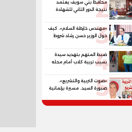
2
محافظ بني سويف يعتمد
محافظة الدقهلية
نتيجة الدور الثاني للشهادة
الإعدادية العامة بنسبة
3
79.9% نظامي ...و69.55%
«مهندس خارطة السلام».. كيف
منازل.. و70.56% للمهنية ..
حول الوزير حسن رشاد شروط
و100% للصُم وضعاف السمع
الحرب المعقدة إلى "خارطة
والنور للمكفوفين
4
طريق" للانسحاب والإعمار؟
ضبط المتهم بتهديد سيدة
بسبب تربية كلاب أمام محله
5
«صوت التربية والتشريع»..
صبورة السيد.. مسيرة برلمانية
وتربوية تجمع بين تشريع
القوانين وصناعة الأجيال لبناء
الإنسان المصري