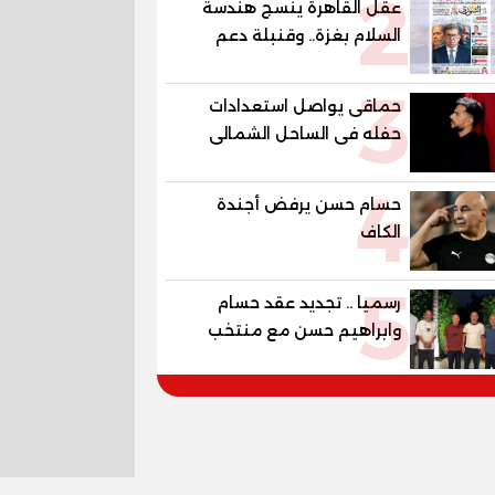
2
عقل القاهرة ينسج هندسة
العالمية في مصر ضمن
السلام بغزة.. وقنبلة دعم
مشروع «أوجامي» خلال أيام
الكهرباء تفجر الموازنة
3
حماقى يواصل استعدادات
حفله فى الساحل الشمالى
الجمعة
4
حسام حسن يرفض أجندة
الكاف
5
رسميا .. تجديد عقد حسام
وابراهيم حسن مع منتخب
مصر حتي مونديال 2030