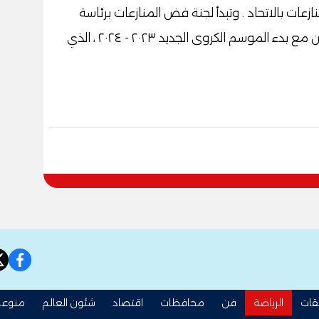
ات بالاتحاد . وتبدأ لجنة فض المنازعات برئاسة
المستشار طاهر الخولى مهام عملها بالتزامن مع بدء الموسم الكروى الجديد ٢٠٢٣ - ٢٠٢٤ ، الذي
book
قات
الرياضة
فن
محافظات
اقتصاد
شئون العالم
منوعا