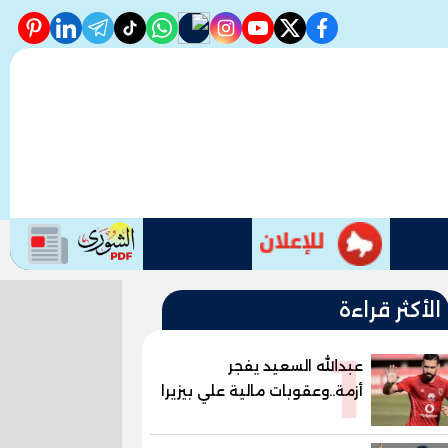
erest
linkedin
telegram
whatsapp
tiktok
instagram
nabd
youtube
twitter
facebook
الأكثر قراءة
1
عبدالله السعيد يفجر
أزمة..وعقوبات مالية علي بيزيرا
وبانزا