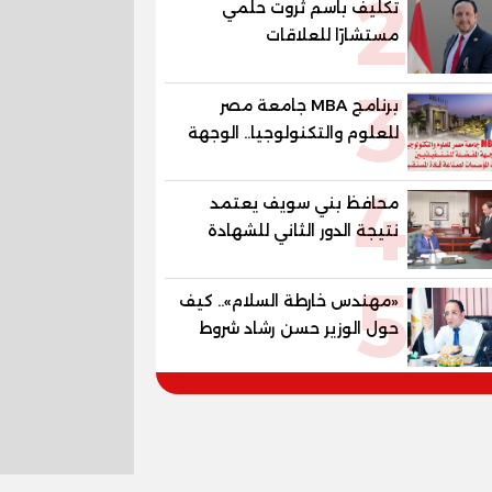
2
تكليف باسم ثروت حلمي
مستشارًا للعلاقات
الدبلوماسية وعضوًا بالهيئة
3
الاستشارية العليا لمنظمة
برنامج MBA جامعة مصر
«جاد جمينت يوإن»
للعلوم والتكنولوجيا.. الوجهة
المفضلة للتنفيذيين وقيادات
4
المؤسسات لصناعة قادة
محافظ بني سويف يعتمد
المستقبل
نتيجة الدور الثاني للشهادة
الإعدادية العامة بنسبة
5
79.9% نظامي ...و69.55%
«مهندس خارطة السلام».. كيف
منازل.. و70.56% للمهنية ..
حول الوزير حسن رشاد شروط
و100% للصُم وضعاف السمع
الحرب المعقدة إلى "خارطة
والنور للمكفوفين
طريق" للانسحاب والإعمار؟