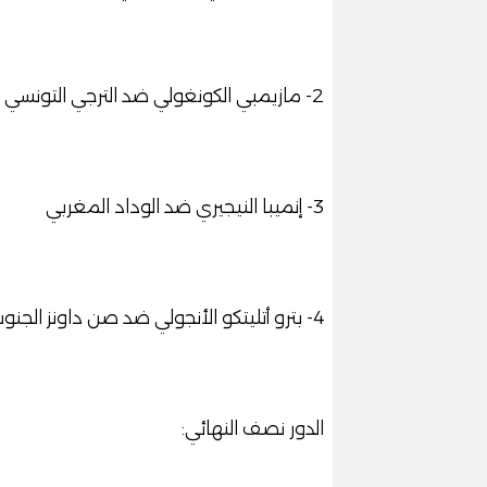
2- مازيمبي الكونغولي ضد الترجي التونسي
3- إنميبا النيجيري ضد الوداد المغربي
4- بترو أتليتكو الأنجولي ضد صن داونز الجنوب إفريقي.
الدور نصف النهائي: