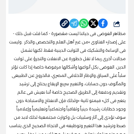
شارك
مظاهر‭ ‬الفوضى‭ ‬فى‭ ‬حياتنا‭ ‬ليست‭ ‬مقصورة‭ - ‬كما‭ ‬قلت‭ ‬قبل ذلك ‭ -