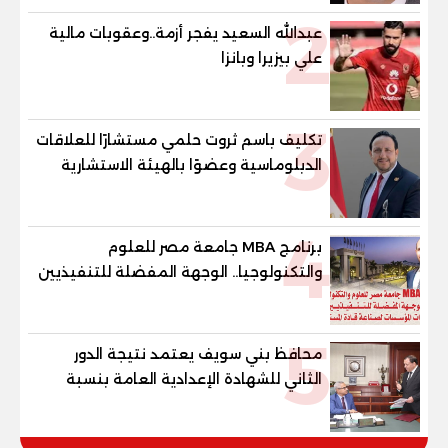
2
عبدالله السعيد يفجر أزمة..وعقوبات مالية
علي بيزيرا وبانزا
3
تكليف باسم ثروت حلمي مستشارًا للعلاقات
الدبلوماسية وعضوًا بالهيئة الاستشارية
العليا لمنظمة «جاد جمينت يوإن»
4
برنامج MBA جامعة مصر للعلوم
والتكنولوجيا.. الوجهة المفضلة للتنفيذيين
وقيادات المؤسسات لصناعة قادة
المستقبل
5
محافظ بني سويف يعتمد نتيجة الدور
الثاني للشهادة الإعدادية العامة بنسبة
79.9% نظامي ...و69.55% منازل.. و70.56%
للمهنية .. و100% للصُم وضعاف السمع