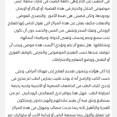
‬تحت‭ ‬سمع‭ ‬وبصر‭ ‬وحساب‭ ‬وتقنين‭ ‬الدولة،‭ ‬ومراقبة‭ ‬‮«‬أعمالها‮»‬‭
‬أو‭ ‬التقنين‭ ‬ووضع‭ ‬المعايير‭ ‬والاشتراطات‭.‬