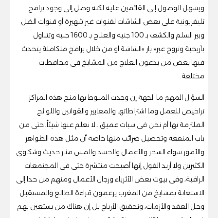
‬مختلفة‭.‬