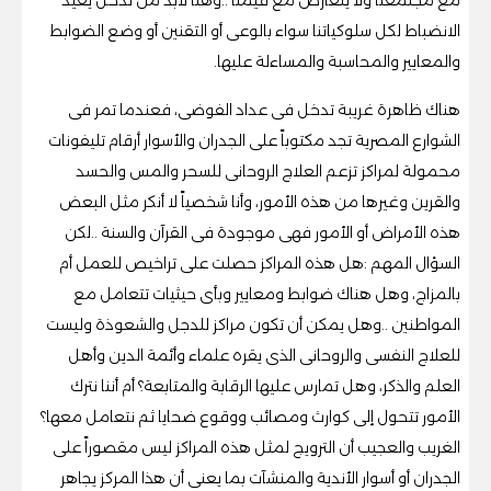
‬والمعايير‭ ‬والمحاسبة‭ ‬والمساءلة‭ ‬عليها‭.‬
‬الأمور‭ ‬تتحول‭ ‬إلى‭ ‬كوارث‭ ‬ومصائب‭ ‬ووقوع‭ ‬ضحايا‭ ‬ثم‭ ‬نتعامل‭ ‬معها؟