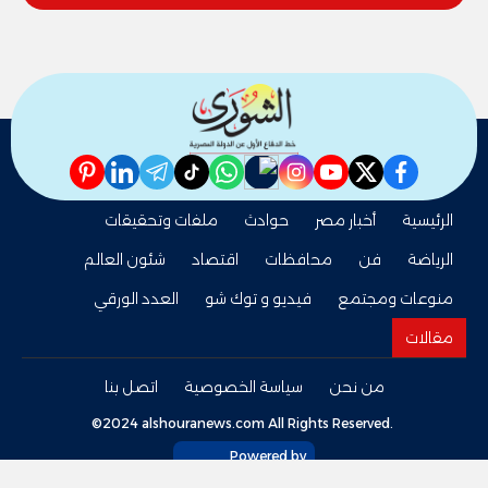
والنور للمكفوفين
pinterest
linkedin
telegram
whatsapp
tiktok
instagram
nabd
youtube
twitter
facebook
الرئيسية
أخبار مصر
حوادث
ملفات وتحقيقات
الرياضة
فن
محافظات
اقتصاد
شئون العالم
منوعات ومجتمع
فيديو و توك شو
العدد الورقي
مقالات
من نحن
سياسة الخصوصية
اتصل بنا
©2024 alshouranews.com All Rights Reserved.
Powered by
tel