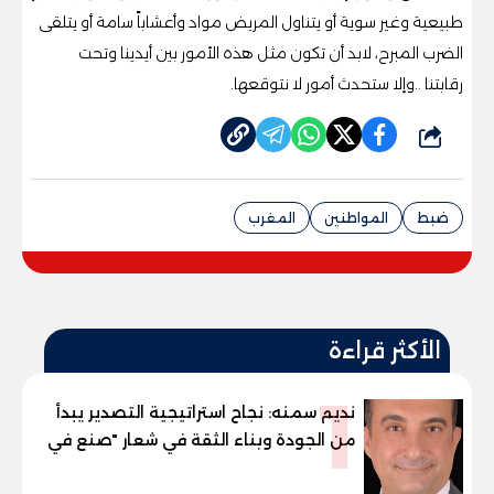
‬رقابتنا‭.. ‬وإلا‭ ‬ستحدث‭ ‬أمور‭ ‬لا‭ ‬نتوقعها‭.
شارك
ضبط
المواطنين
المغرب
الأكثر قراءة
1
نديم سمنه: نجاح استراتيجية التصدير يبدأ
من الجودة وبناء الثقة في شعار "صنع في
مصر"