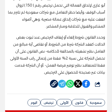
أبو غازى لإلحاق العمالة التي تحمل ترخيص رقم ( 150 ) لزوال
أسباب الوقف ،وأيضا حظر التعامل مع شركات سعودية لم تلتزم بما
اتفقت عليه مع شركات إلحاق عمالة مصرية ،وهي:أضواء
المشاعر،والقبول للحلاقة،ومنار المشاعر .
وحدد القانون شروط إلغاء أو إيقاف الترخيص عند ثبوت بعض
الحالات كفقد الشركة شرط من الشروط، أو تقاضى أية مبالغ من
العامل نظير تشغيله بالمخالفة لأحكامه- نص القانون على أن
تحصل الشركة على نسبة 2% فقط من إجمالي راتب السنة الأولى
فقط للمتعاقد نظير توفير فرصة العمل- ،أو أن الشركة قدمت
بيانات غير صحيحة للحصول علي الترخيص.
شارك
سعودية
قانون
الأولى
ترخيص
اليوم