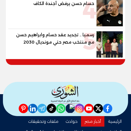
4
حسام حسن يرفض أجندة الكاف
5
رسميا .. تجديد عقد حسام وابراهيم حسن
مع منتخب مصر حتي مونديال 2030
pinterest
linkedin
telegram
whatsapp
tiktok
instagram
nabd
youtube
twitter
facebook
الرئيسية
أخبار مصر
حوادث
ملفات وتحقيقات