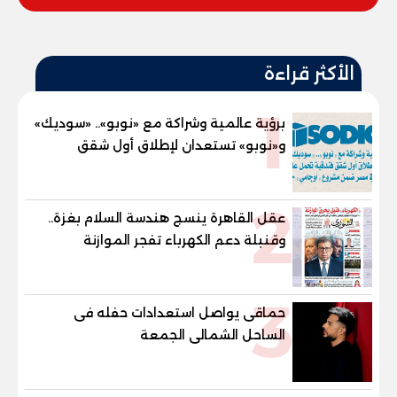
الأكثر قراءة
1
برؤية عالمية وشراكة مع «نوبو».. «سوديك»
و«نوبو» تستعدان لإطلاق أول شقق
فندقية تحمل علامة "نوبو" العالمية في
مصر ضمن مشروع «أوجامي» خلال أيام
2
عقل القاهرة ينسج هندسة السلام بغزة..
وقنبلة دعم الكهرباء تفجر الموازنة
3
حماقى يواصل استعدادات حفله فى
الساحل الشمالى الجمعة