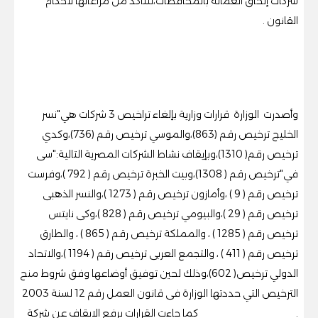
شركات إلحاق العمالة بالمحافظات،للتأكد من مراعاتها لأحكام
القانون .
وأصدرت الوزارة قرارات وزارية بإلغاء تراخيص 3 شركات هي"نسر
الخليج ترخيص رقم (863)،والموسي ترخيص رقم (736)،وكدي
ترخيص رقم( 1310)،وبإيقاف نشاط الشركات المصرية التالية:"سى
في"ترخيص رقم ( 1308)،وبيت الخبرة ترخيص رقم ( 792 )،وفرست
ترخيص رقم ( 9 ) ،وأمازون ترخيص رقم ( 1273 )،والنسر الذهبى
ترخيص رقم ( 29 )،والبيومي ترخيص رقم ( 828 )،وكى نايتس
ترخيص رقم ( 1285 ) ، والمملكة ترخيص رقم ( 865 ) ، والطارق
ترخيص رقم ( 411 ) ، والتجمع العربى ترخيص رقم ( 1194 )،والاتحاد
الدولي ترخيص( 602)،وذلك لحين توفيق أوضاعها وفق شروط منح
الترخيص التي حددتها الوزارة فى قانون العمل رقم 12 لسنة 2003
. كما جاءت القرارات برفع الايقاف عن شركة