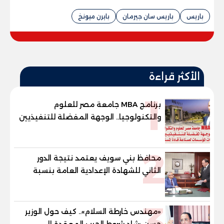
باريس
باريس سان جيرمان
بايرن ميونخ
الأكثر قراءة
1
برنامج MBA جامعة مصر للعلوم
والتكنولوجيا.. الوجهة المفضلة للتنفيذيين
وقيادات المؤسسات لصناعة قادة
المستقبل
2
محافظ بني سويف يعتمد نتيجة الدور
الثاني للشهادة الإعدادية العامة بنسبة
79.9% نظامي ...و69.55% منازل.. و70.56%
للمهنية .. و100% للصُم وضعاف السمع
3
والنور للمكفوفين
«مهندس خارطة السلام».. كيف حول الوزير
حسن رشاد شروط الحرب المعقدة إلى