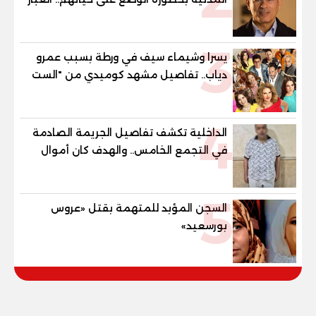
لا يسمح لنا بدخول بيوتنا إلا من الجراج
ومخاوف من كارثة حال اندلاع حريق
3
يسرا وشيماء سيف في ورطة بسبب عمرو
دياب.. تفاصيل مشهد كوميدي من "الست
لما"
4
الداخلية تكشف تفاصيل الجريمة الصادمة
في التجمع الخامس.. والهدف كان أموال
وسبائك ذهبية.
5
السجن المؤبد للمتهمة بقتل «عروس
بورسعيد»