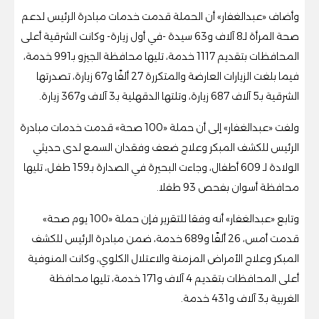
وأضاف «عبدالغفار» أن الحملة قدمت خدمات مبادرة الرئيس لدعم
صحة المرأة لـ8 آلاف و63 سيدة -في أول زيارة- وكانت الشرقية أعلى
المحافظات بتقديم 1117 خدمة، تليها محافظة الجيزو بـ991 خدمة،
فيما بلغت الزيارات العارضة والمتكررة 27 ألفًا و67 زيارة، تصدرتها
الشرقية بـ5 آلاف 687 زيارة، وتلتها الدقهلية بـ3 آلاف و367 زيارة.
ولفت «عبدالغفار» إلى أن حملة «100 صحة» قدمت خدمات مبادرة
الرئيس للكشف المبكر وعلاج ضعف وفقدان السمع لدى حديثي
الولادة لـ 609 أطفال، وجاءت البحيرة في الصدارة بـ159 طفل، تليها
محافظة أسوان بفحص 93 طفلا.
وتابع «عبدالغفار» أنه وفقا للتقرير فإن حملة «100 يوم صحة»
قدمت أمس، 26 ألفًا و689 خدمة، ضمن مبادرة الرئيس للكشف
المبكر وعلاج الأمراض المزمنة والاعتلال الكلوي، وكانت المنوفية
أعلى المحافظات بتقديم 4 آلاف و171 خدمة، تليها محافظة
الغربية بـ3 آلاف و431 خدمة.