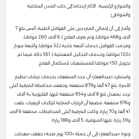
والشوارع الرئيسية، الأكثر ازدحاما إلى جانب المدن الساحلية
والشواطئ.
وأشار إلى أن إجمالي المترددين على القوافل الطبية، أمس بلغ 7
آلاف و468 مواطنا، وتم صرف العلاج لـ 6 آلاف 260 مواطنا،
وقدمت القوافل خدمات أشعة عادية لـ32 مواطنا، وأشعة سونار
لـ120 مواطنا، وخدمات التحاليل المعملية لـ 561 حالة، فيما تم
تحويل 150 مواطنا للمستشفيات لاستكمال العلاج.
واستطرد «عبدالغفار» أن عدد المنتفعات بخدمات عيادات تنظيم
الأسرة، بلغ 47 ألفا، و879 منتفعة، وحققت محافظة الشرقية أعلى
تردد، بمعدل بلغ 8 آلاف و954 منتفعة تليها، القليوبية بـ4 آلاف
و976 منتفعة، مضيفا أن الزيارات المنزلية للرائدات الريفيات، بلغت
41 ألفا، و70 زيارة، وكانت الشرقية أعلى المحافظات، محققة 6 آلاف
و39 زيارة، تليها المنوفية، 5 آلاف و188 زيارة.
ونوه «عبدالغفار» إلى أن حملة «100 يوم صحة» حققت معدلات