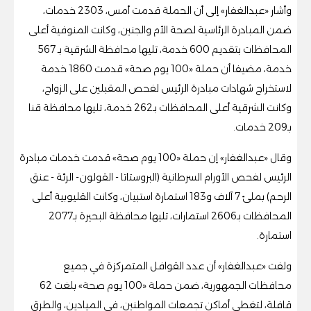
وأشار «عبدالغفار» إلى أن الحملة قدمت أمس، 2303 خدمات،
ضمن المبادرة الرئاسية لصحة الأم والجنين، وكانت المنوفية أعلى
المحافظات بتقديم 600 خدمة، تليها محافظة الشرقية بـ 567
خدمة، مضيفا أن حملة «100 يوم صحة» قدمت 1860 خدمة
لاستخراج شهادات مبادرة الرئيس لفحص المقبلين على الزواج،
وكانت الشرقية أعلى المحافظات بـ262 خدمة، تليها محافظة قنا
بـ209 خدمات.
وقال «عبدالغفار» إن حملة «100 يوم صحة» قدمت خدمات مبادرة
الرئيس لفحص الأورام السرطانية (البروستاتا - القولون- الرئة - عنق
الرحم) بملئ 7 آلاف و183 استمارة استبيان، وكانت القليوبية أعلى
المحافظات بـ2606 استمارات، تليها محافظة البحيرة بـ2077
استمارة.
ولفت «عبدالغفار» أن عدد القوافل المتمركزة في جميع
محافظات الجمهورية، ضمن حملة «100 يوم صحة» بلغت 62
قافلة، لتغطي أماكن تجمعات المواطنين، في الميادين، والطرق