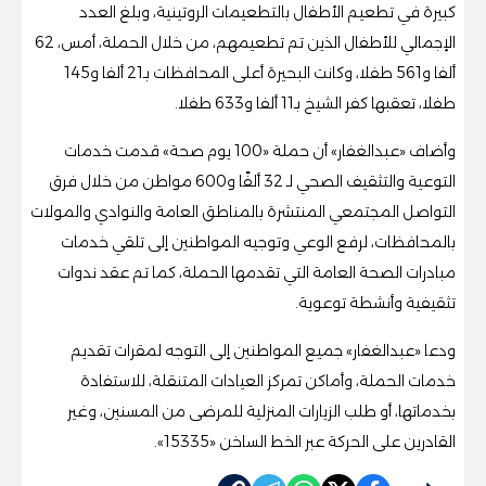
كبيرة في تطعيم الأطفال بالتطعيمات الروتينية، وبلغ العدد
الإجمالي للأطفال الذين تم تطعيمهم، من خلال الحملة، أمس، 62
ألفا و561 طفلا، وكانت البحيرة أعلى المحافظات بـ21 ألفا و145
طفلا، تعقبها كفر الشيخ بـ11 ألفا و633 طفلا.
وأضاف «عبدالغفار» أن حملة «100 يوم صحة» قدمت خدمات
التوعية والتثقيف الصحي لـ 32 ألفًا و600 مواطن من خلال فرق
التواصل المجتمعي المنتشرة بالمناطق العامة والنوادي والمولات
بالمحافظات، لرفع الوعي وتوجيه المواطنين إلى تلقي خدمات
مبادرات الصحة العامة التي تقدمها الحملة، كما تم عقد ندوات
تثقيفية وأنشطة توعوية.
ودعا «عبدالغفار» جميع المواطنين إلى التوجه لمقرات تقديم
خدمات الحملة، وأماكن تمركز العيادات المتنقلة، للاستفادة
بخدماتها، أو طلب الزيارات المنزلية للمرضى من المسنين، وغير
القادرين على الحركة عبر الخط الساخن «15335».