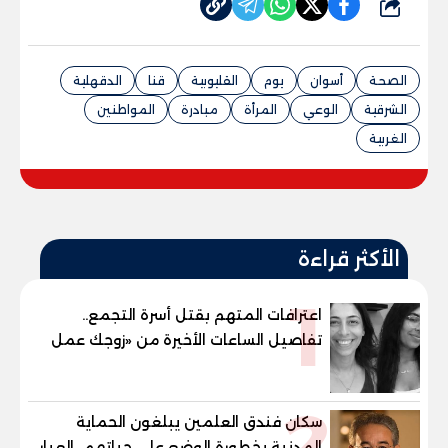
شارك
الصحة
أسوان
يوم
القليوبية
قنا
الدقهلية
الشرقية
الوعي
المرأة
مبادرة
المواطنين
الغربية
الأكثر قراءة
1
اعترافات المتهم بقتل أسرة التجمع..
تفاصيل الساعات الأخيرة من «زوجك عمل
حادثة» حتى إطلاق النار
2
سكان فندق العلمين يبلغون الحماية
المدنية بخطورة الوضع على حياتهم.. العبار