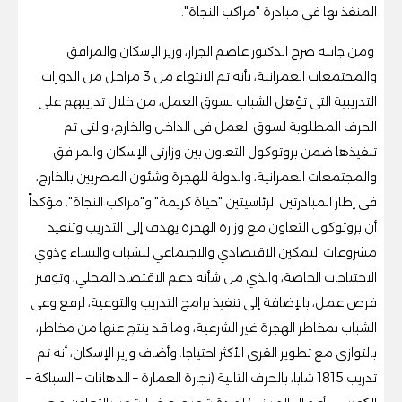
المنفذ بها في مبادرة "مراكب النجاة".
ومن جانبه صرح الدكتور عاصم الجزار، وزير الإسكان والمرافق
والمجتمعات العمرانية، بأنه تم الانتهاء من 3 مراحل من الدورات
التدريبية التى تؤهل الشباب لسوق العمل، من خلال تدريبهم على
الحرف المطلوبة لسوق العمل فى الداخل والخارج، والتى تم
تنفيذها ضمن بروتوكول التعاون بين وزارتى الإسكان والمرافق
والمجتمعات العمرانية، والدولة للهجرة وشئون المصريين بالخارج،
فى إطار المبادرتين الرئاسيتين "حياة كريمة" و"مراكب النجاة". مؤكداً
أن بروتوكول التعاون مع وزارة الهجرة يهدف إلى التدريب وتنفيذ
مشروعات التمكين الاقتصادي والاجتماعي للشباب والنساء وذوي
الاحتياجات الخاصة، والذي من شأنه دعم الاقتصاد المحلي، وتوفير
فرص عمل، بالإضافة إلى تنفيذ برامج التدريب والتوعية، لرفع وعى
الشباب بمخاطر الهجرة غير الشرعية، وما قد ينتج عنها من مخاطر،
بالتوازي مع تطوير القرى الأكثر احتياجا. وأضاف وزير الإسكان، أنه تم
تدريب 1815 شابا، بالحرف التالية (نجارة العمارة – الدهانات – السباكة –