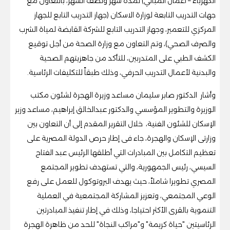
الكهرباء – أعمال المباني) لمدة شهر ونصف الشهر، بالتعاون مع
جهات التدريب التابعة لوزارة الاسكان (جهاز التدريب التابع للجهاز
المركزي للتعمير، وجهاز التدريب التابع للشركة القابضة لمياة الشرب
والصرف الصحي)، وتم التعاون مع وزارة الصحة من أجل توقيع
الكشف الطبي على المتدربين، للتأكد من جاهزيتهم الصحية
والبدنية لأعمال التدريب الحرفي، وذلك طبقاً للتكليفات الرئاسية.
وأشار الدكتور صابر سليمان مساعد وزيرة الهجرة لشئون مكتب
الوزيرة والتطوير المؤسسي والدكتور عبدالخالق إبراهيم، مساعد وزير
الإسكان للشئون الفنية، خلال التقرير المقدم إلى أن التعاون بين
وزارتى الإسكان والهجرة، جاء فى إطار حرص الدولة المصرية على
تعظيم التكامل بين المبادرات التي أطلقها الرئيس عبد الفتاح
السيسي، رئيس الجمهورية، والتي تستهدف تطوير المجتمع
المصري تطويرا شاملاً، حيث يهدف البروتوكول للعمل على رفع
الوعي المجتمعي، وتعزيز المشاركة المجتمعية في العملية
التنموية بالقرى الأكثر احتياجا، وذلك في إطار تنفيذ المبادرتين
الرئاسيتين "حياة كريمة" و"مراكب النجاة" للحد من ظاهرة الهجرة