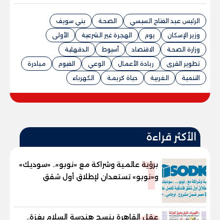
الرئيس عبد الفتاح السيسي
الصحة
بني سويف
وزير الإسكان
يوم
الهجرة غير الشرعية
الأولى
وزارة الصحة
الاقتصاد
أسيوط
الدقهلية
تطوير القرى
ريادة الأعمال
الوعي
الفيوم
مبادرة
التنمية
الغربية
حياة كريمة
الكهرباء
الأكثر قراءة
1
برؤية عالمية وشراكة مع «نوبو».. «سوديك»
و«نوبو» تستعدان لإطلاق أول شقق
فندقية تحمل علامة "نوبو" العالمية في
مصر ضمن مشروع «أوجامي» خلال أيام
عقل القاهرة ينسج هندسة السلام بغزة..