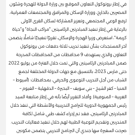
في إطار بروتوكول التعاون الموقع بين وزارة الدولة للهجرة وشئون
المصريين بالخارج، ووزارة الإسكان والمرافق والمجتمعات العمرانية،
لرفع الوعي المجتمعي وتعزيز المشاركة لسكان القرى الأولى
بالرعاية في إطار تنفيذ المبادرتين الرئاسيتين "مراكب النجاة" و"حياة
كريمة"، استعرض وزيرا الهجرة والإسكان، تقريرًا تنفيذيًا شاملًا يتضمن
آخر المستجدات بشأن تنفيذ تدريب ثلاثة دفعات من بروتوكول
التعاون والذي يستهدف 9 محافظات من المحافظات المدرجة
ضمن المبادرتين الرئاسيتين والتي تمت خلال الفترة من يوليو 2022
حتى مارس 2023، بالتنسيق مع جهات الدولة المختلفة لجمع
الشباب من أجل التدريب التوعوى والحرفي، بمحافظات: (أسيوط –
المنيا – كفر الشيخ – بني سويف – البحيرة – الدقهلية – الفيوم –
الغربية – المنوفية). وأفاد التقرير أيضًا بأنه في إطار متابعة السيد
رئيس الجمهورية الدورية للبرامج التدريبية والأنشطة التي تنفذ خلال
المبادرتين الرئاسيتين، فقد تم إجراء كشف طبي شامل لكافة
المتدربين وتقديم التوعية الطبية لهم خلال تنفيذ فعاليات التدريب.
صرحت السفيرة سها جندي أن البرنامج التدريبي يتضمن مكونين