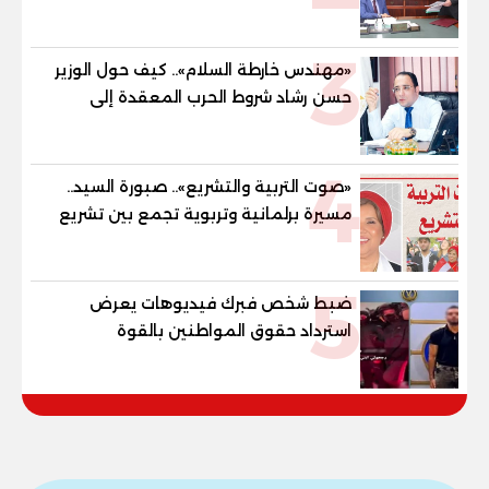
79.9% نظامي ...و69.55% منازل.. و70.56%
للمهنية .. و100% للصُم وضعاف السمع
3
والنور للمكفوفين
«مهندس خارطة السلام».. كيف حول الوزير
حسن رشاد شروط الحرب المعقدة إلى
"خارطة طريق" للانسحاب والإعمار؟
4
«صوت التربية والتشريع».. صبورة السيد..
مسيرة برلمانية وتربوية تجمع بين تشريع
القوانين وصناعة الأجيال لبناء الإنسان
المصري
5
ضبط شخص فبرك فيديوهات يعرض
استرداد حقوق المواطنين بالقوة