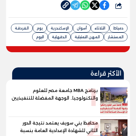
شارك
دمياط
الثلاثاء
أسوان
الإسكندرية
يوم
الغردقة
المستشار
المهن التمثيلية
الدقهلية
اليوم
الأكثر قراءة
1
برنامج MBA جامعة مصر للعلوم
والتكنولوجيا.. الوجهة المفضلة للتنفيذيين
وقيادات المؤسسات لصناعة قادة
المستقبل
2
محافظ بني سويف يعتمد نتيجة الدور
الثاني للشهادة الإعدادية العامة بنسبة