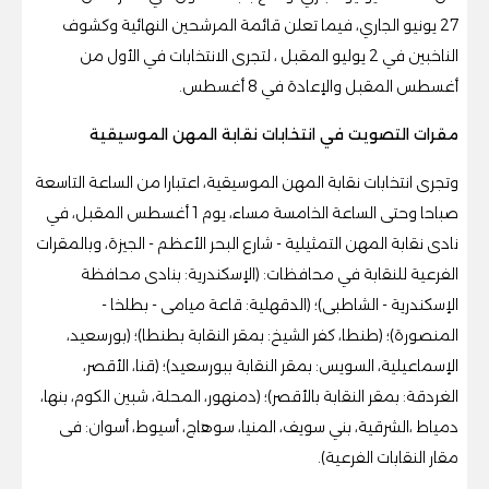
27 يونيو الجاري، فيما تعلن قائمة المرشحين النهائية وكشوف
الناخبين في 2 يوليو المقبل ، لتجرى الانتخابات في الأول من
أغسطس المقبل والإعادة في 8 أغسطس.
مقرات التصويت في انتخابات نقابة المهن الموسيقية
وتجرى انتخابات نقابة المهن الموسيقية، اعتبارا من الساعة التاسعة
صباحا وحتى الساعة الخامسة مساء، يوم 1 أغسطس المقبل، في
نادى نقابة المهن التمثيلية - شارع البحر الأعظم - الجيزة، وبالمقرات
الفرعية للنقابة في محافظات: (الإسكندرية: بنادى محافظة
الإسكندرية - الشاطبى)؛ (الدقهلية: قاعة ميامى - بطلخا -
المنصورة)؛ (طنطا، كفر الشيخ: بمقر النقابة بطنطا)؛ (بورسعيد،
الإسماعيلية، السويس: بمقر النقابة ببورسعيد)؛ (قنا، الأقصر،
الغردقة: بمقر النقابة بالأقصر)؛ (دمنهور، المحلة، شبين الكوم، بنها،
دمياط ،الشرقية، بني سويف، المنيا، سوهاج، أسيوط، أسوان: فى
مقار النقابات الفرعية).