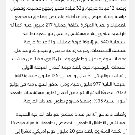
ويضم 12 عيادة خارجية، و32 عيادة تخدير وتجهيز عمليات، وفصول
دراسية، وعنابر مرضى، وغرف أطباء وتمريض، وملحق به مجمع
للعمليات والعناية المركزة بتكلفة إجمالية 217 مليون جنيه، كما أنه
جار تنفيذ مشروع إنشاء مستشفى جامعى ببورسعيد بطاقة
استيعابية 540 سريرًا، و16 غرفة عمليات، و31 عيادة خارجية
لمختلف التخصصات، وغرفة إقامة مرضى، وصيدليات، ومعامل،
وحضانات، وغرف عزل، وطوارئ، وغسيل كلوى، فضلاً عن منشآت
الخدمات اللوجستية، حيث بلغت قيمة أعمال المرحلة الأولى
(الأساسات والهيكل الخرسانى والمبانى) 125 مليون جنيه، وتكلفة
المرحلة الثانية 977 مليون جنيه، ومن المقرر الانتهاء منه فى يوليو
2023، مضيفًا أنه تم الانتهاء من أعمال تطوير مستشفيات جامعة
أسوان بنسبة 95%، وتنفيذ مشروع تطوير العيادات الخارجية.
وأضاف د. عاشور أنه تم افتتاح مجمع العيادات الخارجية الجديدة
بمستشفى الأطفال الجامعي التخصصي بجامعة القاهرة، موضحًا
أن تكلفة المشروع بلغت نحو 20 مليون دولار أمريكي، مشيرًا إلى