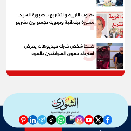
4
«صوت التربية والتشريع».. صبورة السيد..
مسيرة برلمانية وتربوية تجمع بين تشريع
القوانين وصناعة الأجيال لبناء الإنسان
المصري
5
ضبط شخص فبرك فيديوهات يعرض
استرداد حقوق المواطنين بالقوة
pinterest
linkedin
telegram
whatsapp
tiktok
instagram
nabd
youtube
twitter
facebook