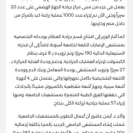
يعمل في جزء من مبنى مركز جراحة الجهاز الهضمي على عدد 20
سريراً وحتى الآن تم إجراء عدد 1000 عملية زراعة كبد بالمركز من
داخل مصر وخارجها.
كما أشار الوزير إلى افتتاح قسم جراحة العظام بوحداته التخصصية
بمستشفى الإصابات التابعة لجامعة أسيوط، لافتاً إلى أن قدرته
الاستيعابية الحالية 190 سريرًا، وتم تزويده بـ 8 غرف بنظام
الكبسولات لإجراء العمليات الجراحية، ودعم وحدة العناية المركزة بـ
27 سريرًا، وتزويد المستشفى بوحدة المعامل وبنك الدم ووحدة
الأشعة التشخيصية بكامل تجهيزاتها والتي تشتمل على 4 أجهزة
أشعة سينية، وجهاز أشعة مقطعية بالكمبيوتر، مشيدًا بالنجاحات
التي حققتها الفرق الطبية المتميزة بمستشفيات الجامعة، ومنها
إجراء 57 عملية جراحية لزراعة الكلى بنجاح.
وأكد د. أيمن عاشور أن أعمال التطوير بالمستشفيات الجامعية
شملت إنشاء المستشفى الجامعي الجديد بالمنيا بتكلفة إجمالية
204 ملايين جنيه، ويتكون من 9 أدوار بقدرة استيعابية 292 سريرًا،