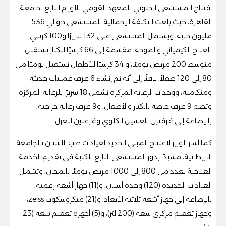
افتتاح المستشفى الجنوبي للمعهد القومي للأورام التابع لجامعة
القاهرة، حيث بلغت التكلفة الإجمالية للمستشفى حوالي 536
مليون جنيه، ويشتمل المستشفى على 132 سريرًا و100 كرسي
للعلاج الكيميائي والموجه، مقسمة إلى 66 كرسيًا للكبار تستقبل
متوسط 200 مريض يوميًا، و 34 كرسيًا للأطفال تستقبل يوميًا من
80 إلی 120 طفلاً، لافتًا إلى أنه تم إنشاء 6 غرف عمليات حديثة
ومتكاملة، ووحدات الرعاية المركزة تشمل 18 سريرًا للرعاية المركزة
وتضم 9 غرف خاصة بالكبار والأطفال، و9 غرف رعاية جراحية،
بالإضافة إلى غرفتين للغسيل الكلوي وغرفتين للعزل.
كما أشار الوزير لافتتاح المبنى الجديد لعيادات طب الأسنان بالجامعة
البريطانية، مشيدًا بدور المستشفى التابع للكلية فى تقديم الخدمة
العلاجية لعدد من 800 إلى 1000 مريض يوميًا بالمجان، وتشمل
العيادات الجديدة (120) وحدة أسنان، و(11) جهاز أشعة رقمية،
بالإضافة إلى جهاز أشعة ثلاثية الأبعاد، و(21) ميكروسكوب zeiss،
وجهاز تعقيم مركزي سعة (200 لتر)، و(5) أجهزة تعقيم سعة (23