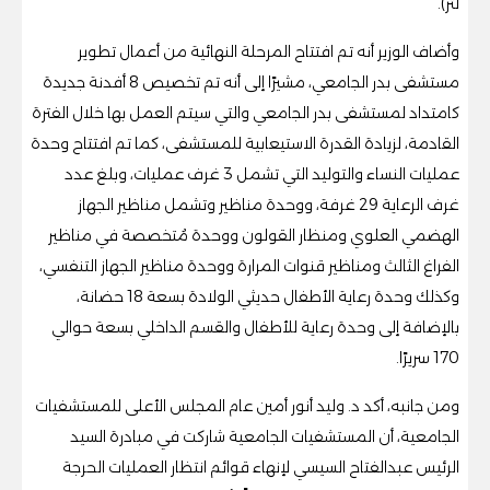
لتر).
وأضاف الوزير أنه تم افتتاح المرحلة النهائية من أعمال تطوير
مستشفى بدر الجامعي، مشيرًا إلى أنه تم تخصيص 8 أفدنة جديدة
كامتداد لمستشفى بدر الجامعي والتي سيتم العمل بها خلال الفترة
القادمة، لزيادة القدرة الاستيعابية للمستشفى، كما تم افتتاح وحدة
عمليات النساء والتوليد التي تشمل 3 غرف عمليات، وبلغ عدد
غرف الرعاية 29 غرفة، ووحدة مناظير وتشمل مناظير الجهاز
الهضمي العلوي ومنظار القولون ووحدة مُتخصصة في مناظير
الفراغ الثالث ومناظير قنوات المرارة ووحدة مناظير الجهاز التنفسي،
وكذلك وحدة رعاية الأطفال حديثي الولادة بسعة 18 حضانة،
بالإضافة إلى وحدة رعاية للأطفال والقسم الداخلي بسعة حوالي
170 سريرًا.
ومن جانبه، أكد د. وليد أنور أمين عام المجلس الأعلى للمستشفيات
الجامعية، أن المستشفيات الجامعية شاركت في مبادرة السيد
الرئيس عبدالفتاح السيسي لإنهاء قوائم انتظار العمليات الحرجة