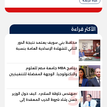
حياة كريمة
الأكثر قراءة
1
محافظ بني سويف يعتمد نتيجة الدور
الثاني للشهادة الإعدادية العامة بنسبة
79.9% نظامي ...و69.55% منازل.. و70.56%
للمهنية .. و100% للصُم وضعاف السمع
2
والنور للمكفوفين
برنامج MBA جامعة مصر للعلوم
والتكنولوجيا.. الوجهة المفضلة للتنفيذيين
وقيادات المؤسسات لصناعة قادة
المستقبل
3
«مهندس خارطة السلام».. كيف حول الوزير
حسن رشاد شروط الحرب المعقدة إلى
"خارطة طريق" للانسحاب والإعمار؟