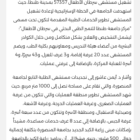
تشغيل مستشفى سرطان الأطفال 57357 بمدينة طنطا، حيث
استهدفت الجامعة في الخطة الإستراتيجية لإعادة تشغيل
المستشفى تطوير الخدمات الطبية المقدمة لتكون تحت مسمى
"مركز جامعة طنطا للتميز الطبي البحثي في سرطان الأطفال"؛
ليشمل التشخيص والعلاج بشكل متكامل ومن خلال الكوادر
البشرية من أعضاء هيئة التدريس ومعاونيهم بكلية الطب، ويضم
المستشفى عدد 20 غرفة إقامة، و3 غرف للعزل، و43 سريرًا، و4
أسرة للعناية المركزة، بالإضافة إلى غرفتي عمليات.
وأشار د. أيمن عاشور إلى تجديدات مستشفى الطلبة التابع لجامعة
المنصورة، والتي تقام على مساحة تصل إلى 1000 متر مربع، حيث
شهد المستشفى تطوير منطقة العمليات والتي تتكون من غرفة
العمليات الصغرى، وغرفة العمليات الحرجة، وغرفة الأشعة،
وصيدلية الاستقبال، ومنطقة الأسرة وتتكون من عدد سبعة أسرة،
غرفة الجبس، بالإضافة إلي عدد 8 غرف خدمات مساعدة، مشيداً
بإمكانات مبنى زراعة الكبد الجديد بجامعة المنصورة بتكلفة إجمالية
حوالى 500 مليون جنيه، مشيرًا إلى أن برنامج زراعة الكبد بالجامعة